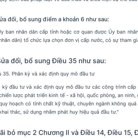
Sửa đổi, bổ sung điểm a khoản 6 như sau:
Ủy ban nhân dân cấp tỉnh hoặc cơ quan được Ủy ban nhân 
nhân dân) tổ chức lựa chọn đơn vị cấp nước, có sự tham g
Sửa đổi, bổ sung Điều 35 như sau:
u 35. Phân kỳ và xác định quy mô đầu tư
 kỳ đầu tư và xác định quy mô đầu tư các công trình cấp
chiến lược phát triển kinh tế - xã hội, quốc phòng, an nin
 quy hoạch có tính chất kỹ thuật, chuyên ngành không quá 
khai thác, sử dụng nhằm phát huy hiệu quả đầu tư."
Bãi bỏ mục 2 Chương II và Điều 14, Điều 15, Đ