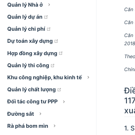
Quản lý Nhà ở
Căn 
open in new window
Quản lý dự án
Căn 
open in new window
Quản lý chi phí
Căn 
open in new window
Dự toán xây dựng
2018
open in new window
Hợp đồng xây dựng
Theo
open in new window
Quản lý thi công
Chín
Khu công nghiệp, khu kinh tế
Đi
open in new window
Quản lý chất lượng
11
Đối tác công tư PPP
xu
Đường sắt
Rà phá bom mìn
1. 