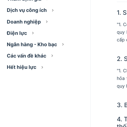
Dịch vụ công ích
1. 
Doanh nghiệp
"1. 
quy 
Điện lực
cấp 
Ngân hàng - Kho bạc
Các vấn đề khác
2. 
Hết hiệu lực
"1. 
hỏa 
quy 
3. 
4. 
thố