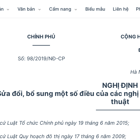
ẫn
Văn bản
Cẩm nang
Biểu mẫu
Liên hệ
P
CHÍNH PHỦ
CỘNG H
–––––––
Số: 98/2019/NĐ-CP
Hà 
NGHỊ ĐỊNH
Sửa đổi, bổ sung một số điều của các nghị
thuật
––––––––––––
cứ Luật Tổ chức Chính phủ ngày 19 tháng 6 năm 2015;
cứ Luật Quy hoạch đô thị ngày 17 tháng 6 năm 2009;