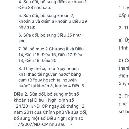
4. Sửa đổi, bổ sung điểm a khoản 1
1. Ủ
Điều 28 như sau:
cấp 
5. Sửa đổi, bổ sung khoản 2,
khoản 3 và điểm a khoản 6 Điều 29
như sau:
2. T
6. Sửa đổi, bổ sung Điều 35 như
a) Ủ
sau:
trìn
7. Bãi bỏ mục 2 Chương II và Điều
14, Điều 15, Điều 16, Điều 17, Điều
b) C
18, Điều 19, Điều 20.
thàn
8. Thay thế cụm từ "quy hoạch
khai thác tài nguyên nước" bằng
điểm
cụm từ "quy hoạch tài nguyên
Xây 
nước" tại khoản 3, khoản 4 Điều 5.
Điều 2. Sửa đổi, bổ sung một số
3. T
khoản tại Điều 1 Nghị định số
phê 
124/2011/NĐ-CP ngày 28 tháng 12
sơ h
năm 2011 của Chính phủ về sửa đổi,
bổ sung một số Điều Nghị định số
117/2007/NĐ-CP như sau