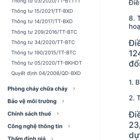
Thông tư 03/2020/TT-BTTTT
Điề
Thông tư 15/2021/TT-BXD
8. 
Thông tư 14/2017/TT-BXD
hoạ
Thông tư 209/2016/TT-BTC
Đi
Thông tư 34/2020/TT-BTC
12
Thông tư 190/2015/TT-BTC
đổ
Thông tư 05/2020/TT-BKHDT
Quyết định 04/2008/QD-BXD
1. 
Phòng cháy chữa cháy
2. 
Bảo vệ môi trường
Đi
Chính sách thuế
23
Công nghệ thông tin
dự
Thẩm định giá