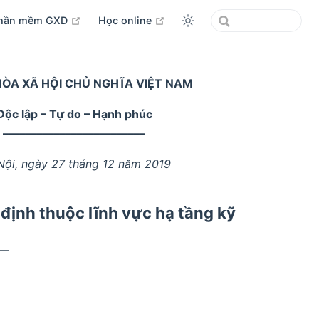
open in new window
open in new window
hần mềm GXD
Học online
ÒA XÃ HỘI CHỦ NGHĨA VIỆT NAM
Độc lập – Tự do – Hạnh phúc
–––––––––––––––––––––––––
Nội, ngày 27 tháng 12 năm 2019
 định thuộc lĩnh vực hạ tầng kỹ
––