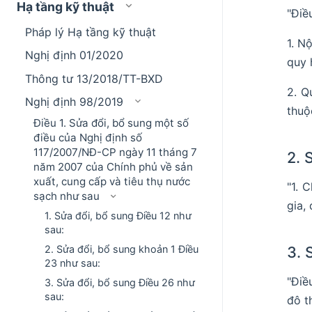
Hạ tầng kỹ thuật
"Điề
Pháp lý Hạ tầng kỹ thuật
1. N
Nghị định 01/2020
quy 
Thông tư 13/2018/TT-BXD
2. Q
Nghị định 98/2019
thuộ
Điều 1. Sửa đổi, bổ sung một số
điều của Nghị định số
117/2007/NĐ-CP ngày 11 tháng 7
2. 
năm 2007 của Chính phủ về sản
xuất, cung cấp và tiêu thụ nước
"1. 
sạch như sau
gia,
1. Sửa đổi, bổ sung Điều 12 như
sau:
2. Sửa đổi, bổ sung khoản 1 Điều
3. 
23 như sau:
"Điề
3. Sửa đổi, bổ sung Điều 26 như
sau:
đô t