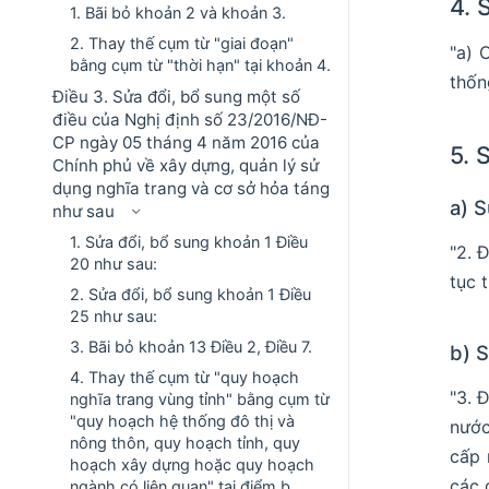
4. 
1. Bãi bỏ khoản 2 và khoản 3.
2. Thay thế cụm từ "giai đoạn"
"a) 
bằng cụm từ "thời hạn" tại khoản 4.
thốn
Điều 3. Sửa đổi, bổ sung một số
điều của Nghị định số 23/2016/NĐ-
CP ngày 05 tháng 4 năm 2016 của
5. 
Chính phủ về xây dựng, quản lý sử
dụng nghĩa trang và cơ sở hỏa táng
a) S
như sau
1. Sửa đổi, bổ sung khoản 1 Điều
"2. 
20 như sau:
tục 
2. Sửa đổi, bổ sung khoản 1 Điều
25 như sau:
3. Bãi bỏ khoản 13 Điều 2, Điều 7.
b) 
4. Thay thế cụm từ "quy hoạch
"3. 
nghĩa trang vùng tỉnh" bằng cụm từ
"quy hoạch hệ thống đô thị và
nước
nông thôn, quy hoạch tỉnh, quy
cấp 
hoạch xây dựng hoặc quy hoạch
các 
ngành có liên quan" tại điểm b