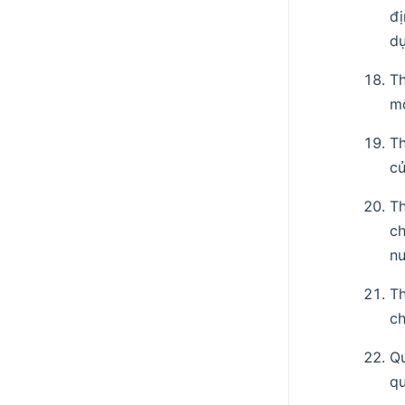
đ
d
Th
mộ
T
củ
T
c
nư
Th
ch
Qu
qu