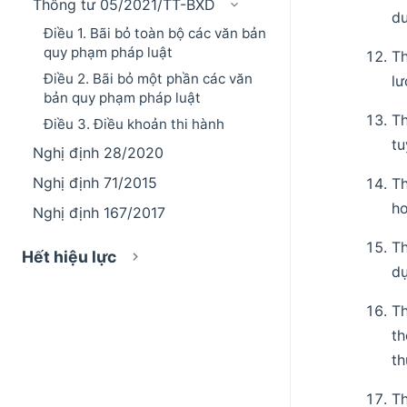
Thông tư 05/2021/TT-BXD
dư
Điều 1. Bãi bỏ toàn bộ các văn bản
quy phạm pháp luật
T
Điều 2. Bãi bỏ một phần các văn
lư
bản quy phạm pháp luật
Th
Điều 3. Điều khoản thi hành
tu
Nghị định 28/2020
Nghị định 71/2015
T
ho
Nghị định 167/2017
Th
Hết hiệu lực
d
T
th
th
Th