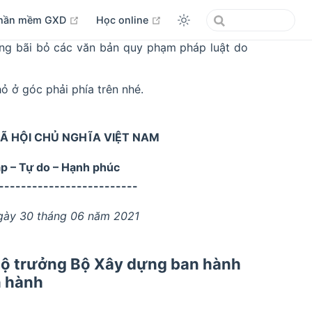
open in new window
open in new window
hần mềm GXD
Học online
g bãi bỏ các văn bản quy phạm pháp luật do
ỏ ở góc phải phía trên nhé.
Ã HỘI CHỦ NGHĨA VIỆT NAM
ập – Tự do – Hạnh phúc
-------------------------
gày 30 tháng 06 năm 2021
Bộ trưởng Bộ Xây dựng ban hành
n hành