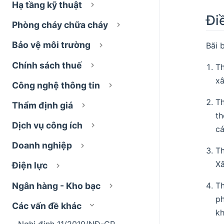
Hạ tầng kỹ thuật
Đi
Phòng cháy chữa cháy
Bảo vệ môi trường
Bãi 
Chính sách thuế
T
xâ
Công nghệ thông tin
T
Thẩm định giá
th
Dịch vụ công ích
cá
Doanh nghiệp
Th
Xâ
Điện lực
Ngân hàng - Kho bạc
T
ph
Các vấn đề khác
kh