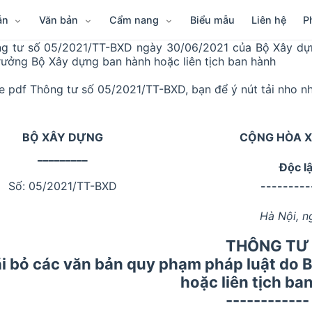
ẫn
Văn bản
Cẩm nang
Biểu mẫu
Liên hệ
P
g tư số 05/2021/TT-BXD ngày 30/06/2021 của Bộ Xây dựn
rưởng Bộ Xây dựng ban hành hoặc liên tịch ban hành
le pdf Thông tư số 05/2021/TT-BXD, bạn để ý nút tải nho nh
BỘ XÂY DỰNG
CỘNG HÒA X
_________
Độc l
Số: 05/2021/TT-BXD
---------
Hà Nội, n
THÔNG TƯ
i bỏ các văn bản quy phạm pháp luật do 
hoặc liên tịch ba
------------