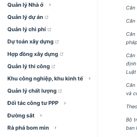
Quản lý Nhà ở
Căn 
open in new window
Quản lý dự án
Căn 
open in new window
Quản lý chi phí
Căn 
open in new window
Dự toán xây dựng
pháp
open in new window
Hợp đồng xây dựng
Căn 
định
open in new window
Quản lý thi công
Luật
Khu công nghiệp, khu kinh tế
Căn 
open in new window
Quản lý chất lượng
và c
Đối tác công tư PPP
Theo
Đường sắt
Bộ t
Rà phá bom mìn
ban 