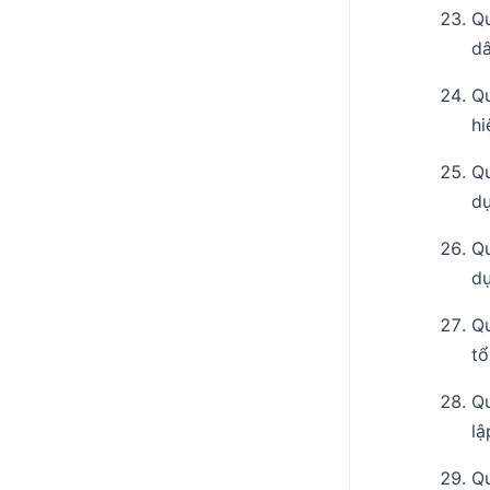
Q
dâ
Q
hi
Q
dự
Q
dự
Qu
tổ
Q
lậ
Q