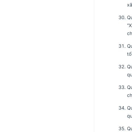
xâ
Q
"X
c
Q
tổ
Q
qu
Q
ch
Q
qu
Q