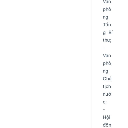
Văn
phò
ng
Tổn
g Bí
thư;
-
Văn
phò
ng
Chủ
tịch
nướ
c;
-
Hội
đồn