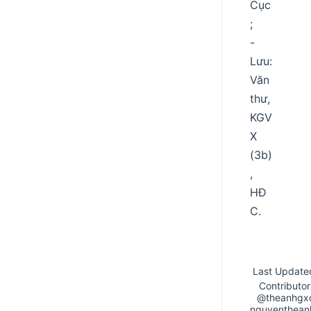
Cục
;
-
Lưu:
Văn
thư,
KGV
X
(3b)
,
HĐ
C.
Last Update
Contributor
@theanhgx
nguyenthean