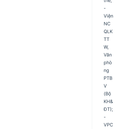
thể;
-
Viện
NC
QLK
TT
W,
Văn
phò
ng
PTB
V
(Bộ
KH&
ĐT);
-
VPC