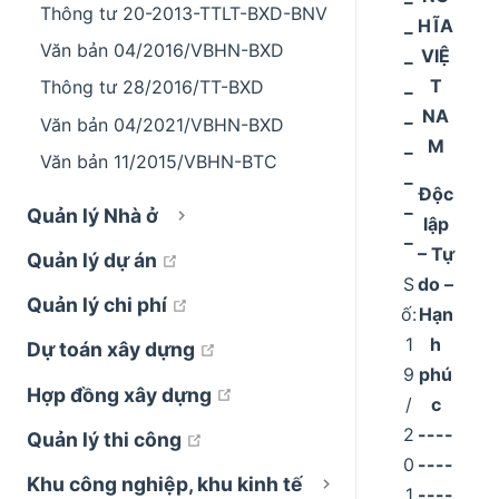
Thông tư 20-2013-TTLT-BXD-BNV
_
HĨA
Văn bản 04/2016/VBHN-BXD
_
VIỆ
_
T
Thông tư 28/2016/TT-BXD
_
NA
Văn bản 04/2021/VBHN-BXD
_
M
Văn bản 11/2015/VBHN-BTC
_
Độc
_
Quản lý Nhà ở
lập
_
– Tự
open in new window
Quản lý dự án
S
do –
open in new window
Quản lý chi phí
ố:
Hạn
1
h
open in new window
Dự toán xây dựng
9
phú
open in new window
Hợp đồng xây dựng
/
c
2
----
open in new window
Quản lý thi công
0
----
Khu công nghiệp, khu kinh tế
1
----