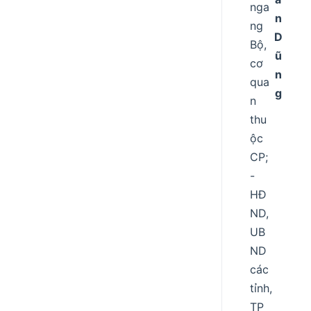
nga
n
ng
D
Bộ,
ũ
cơ
n
qua
g
n
thu
ộc
CP;
-
HĐ
ND,
UB
ND
các
tỉnh,
TP