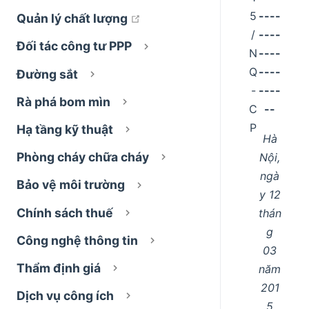
5
----
open in new window
Quản lý chất lượng
/
----
Đối tác công tư PPP
N
----
Q
----
Đường sắt
-
----
Rà phá bom mìn
C
--
P
Hạ tầng kỹ thuật
Hà
Phòng cháy chữa cháy
Nội,
ngà
Bảo vệ môi trường
y 12
Chính sách thuế
thán
g
Công nghệ thông tin
03
Thẩm định giá
năm
201
Dịch vụ công ích
5