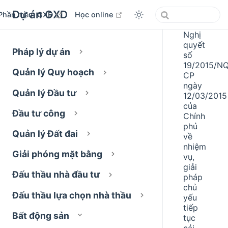
Dự án GXD
open in new window
open in new window
Phần mềm GXD
Học online
Nghị
quyết
Pháp lý dự án
số
19/2015/N
Quản lý Quy hoạch
CP
ngày
Quản lý Đầu tư
12/03/2015
của
Đầu tư công
Chính
phủ
Quản lý Đất đai
về
nhiệm
Giải phóng mặt bằng
vụ,
giải
Đấu thầu nhà đầu tư
pháp
chủ
Đấu thầu lựa chọn nhà thầu
yếu
tiếp
Bất động sản
tục
cải