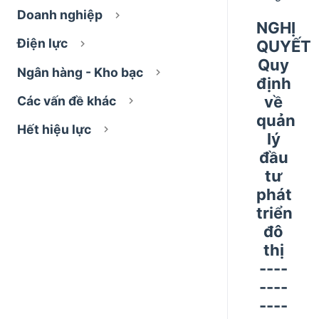
Doanh nghiệp
NGHỊ
Điện lực
QUYẾT
Quy
Ngân hàng - Kho bạc
định
về
Các vấn đề khác
quản
Hết hiệu lực
lý
đầu
tư
phát
triển
đô
thị
----
----
----