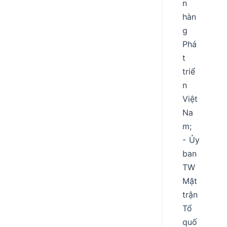
n
hàn
g
Phá
t
triể
n
Việt
Na
m;
- Ủy
ban
TW
Mặt
trận
Tổ
quố