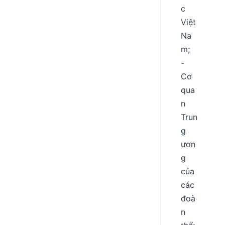
c
Việt
Na
m;
-
Cơ
qua
n
Trun
g
ươn
g
của
các
đoà
n