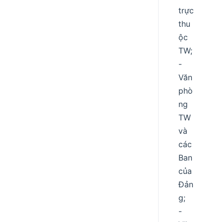
trực
thu
ộc
TW;
-
Văn
phò
ng
TW
và
các
Ban
của
Đản
g;
-