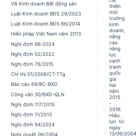
VB Kinh doanh Bất động sản
thiện
môi
Luật Kinh doanh BĐS 29/2023
trường
Luật Kinh doanh BĐS 66/2014
kinh
doanh,
Hiến pháp Việt Nam năm 2013
nâng
cao
Nghị định 96-2024
năng
Nghị định 02/2022
lực
cạnh
Nghị định 76/2015
tranh
quốc
Chỉ thị 01/2008/CT-TTg
gia
Báo cáo 69/BC-BXD
hai
năm
Công văn 30/BXD-QLN
2015
-
Nghị định 117/2015
2016.
Nghị định 11/2013
Hiệu
lực từ
Nghị định 94/2024
ngày
13/06/2004
Nghị quyết 06/2004