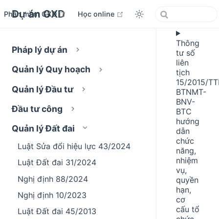
Dự án GXD
open in new window
open in new window
Phần mềm GXD
Học online
Thông
Pháp lý dự án
tư số
liên
Quản lý Quy hoạch
tịch
15/2015/TT
Quản lý Đầu tư
BTNMT-
BNV-
Đầu tư công
BTC
hướng
Quản lý Đất đai
dẫn
chức
Luật Sửa đổi hiệu lực 43/2024
năng,
nhiệm
Luật Đất đai 31/2024
vụ,
Nghị định 88/2024
quyền
hạn,
Nghị định 10/2023
cơ
cấu tổ
Luật Đất đai 45/2013
chức