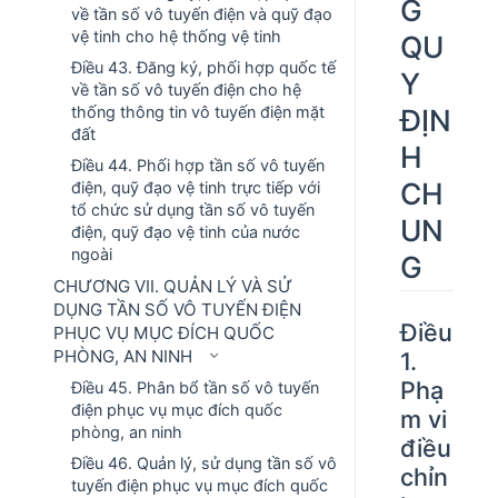
G
về tần số vô tuyến điện và quỹ đạo
vệ tinh cho hệ thống vệ tinh
QU
Điều 43. Đăng ký, phối hợp quốc tế
Y
về tần số vô tuyến điện cho hệ
ĐỊN
thống thông tin vô tuyến điện mặt
đất
H
Điều 44. Phối hợp tần số vô tuyến
CH
điện, quỹ đạo vệ tinh trực tiếp với
tổ chức sử dụng tần số vô tuyến
UN
điện, quỹ đạo vệ tinh của nước
ngoài
G
CHƯƠNG VII. QUẢN LÝ VÀ SỬ
DỤNG TẦN SỐ VÔ TUYẾN ĐIỆN
Điều
PHỤC VỤ MỤC ĐÍCH QUỐC
PHÒNG, AN NINH
1.
Phạ
Điều 45. Phân bổ tần số vô tuyến
điện phục vụ mục đích quốc
m vi
phòng, an ninh
điều
Điều 46. Quản lý, sử dụng tần số vô
chỉn
tuyến điện phục vụ mục đích quốc