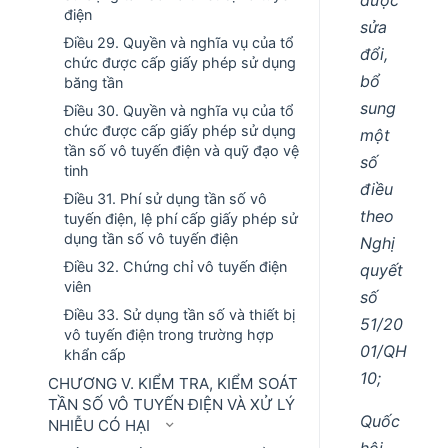
điện
sửa
Điều 29. Quyền và nghĩa vụ của tổ
đổi,
chức được cấp giấy phép sử dụng
bổ
băng tần
sung
Điều 30. Quyền và nghĩa vụ của tổ
chức được cấp giấy phép sử dụng
một
tần số vô tuyến điện và quỹ đạo vệ
số
tinh
điều
Điều 31. Phí sử dụng tần số vô
theo
tuyến điện, lệ phí cấp giấy phép sử
dụng tần số vô tuyến điện
Nghị
Điều 32. Chứng chỉ vô tuyến điện
quyết
viên
số
Điều 33. Sử dụng tần số và thiết bị
51/20
vô tuyến điện trong trường hợp
01/QH
khẩn cấp
10;
CHƯƠNG V. KIỂM TRA, KIỂM SOÁT
TẦN SỐ VÔ TUYẾN ĐIỆN VÀ XỬ LÝ
Quốc
NHIỄU CÓ HẠI
hội