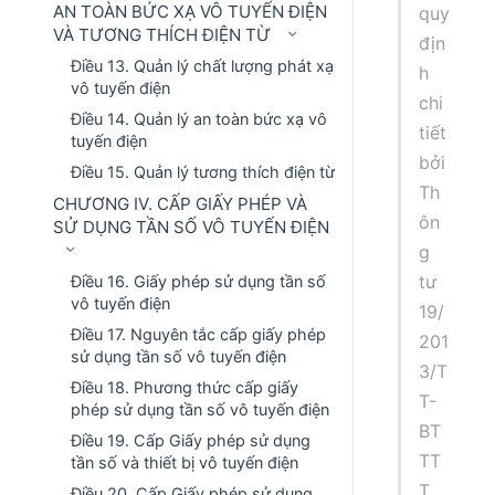
AN TOÀN BỨC XẠ VÔ TUYẾN ĐIỆN
quy
VÀ TƯƠNG THÍCH ĐIỆN TỪ
địn
Điều 13. Quản lý chất lượng phát xạ
h
vô tuyến điện
chi
Điều 14. Quản lý an toàn bức xạ vô
tiết
tuyến điện
bởi
Điều 15. Quản lý tương thích điện từ
Th
CHƯƠNG IV. CẤP GIẤY PHÉP VÀ
ôn
SỬ DỤNG TẦN SỐ VÔ TUYẾN ĐIỆN
g
tư
Điều 16. Giấy phép sử dụng tần số
vô tuyến điện
19/
Điều 17. Nguyên tắc cấp giấy phép
201
sử dụng tần số vô tuyến điện
3/T
Điều 18. Phương thức cấp giấy
T-
phép sử dụng tần số vô tuyến điện
BT
Điều 19. Cấp Giấy phép sử dụng
TT
tần số và thiết bị vô tuyến điện
T.
Điều 20. Cấp Giấy phép sử dụng