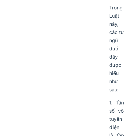
Trong
Luật
này,
các từ
ngữ
dưới
đây
được
hiểu
như
sau:
1. Tần
số vô
tuyến
điện
là tần