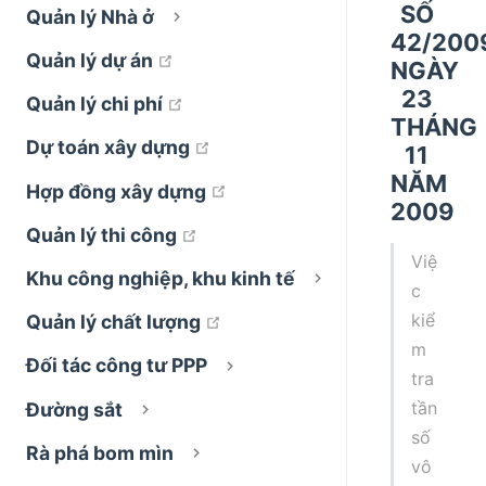
SỐ
Quản lý Nhà ở
42/200
open in new window
Quản lý dự án
NGÀY
23
open in new window
Quản lý chi phí
THÁNG
open in new window
Dự toán xây dựng
11
NĂM
open in new window
Hợp đồng xây dựng
2009
open in new window
Quản lý thi công
Việ
Khu công nghiệp, khu kinh tế
c
kiể
open in new window
Quản lý chất lượng
m
Đối tác công tư PPP
tra
tần
Đường sắt
số
Rà phá bom mìn
vô