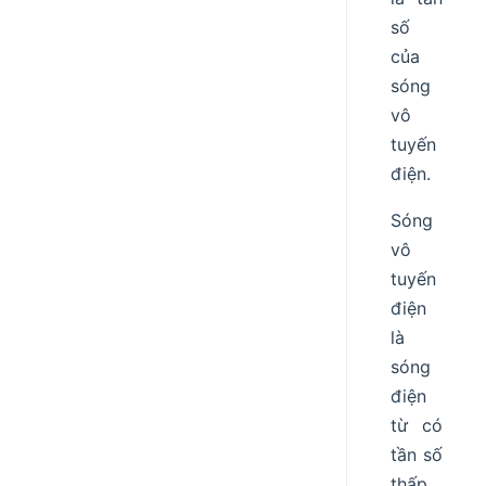
số
của
sóng
vô
tuyến
điện.
Sóng
vô
tuyến
điện
là
sóng
điện
từ có
tần số
thấp