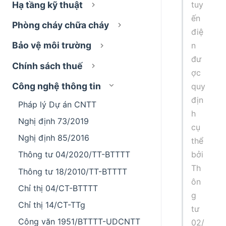
tuy
Hạ tầng kỹ thuật
ến
Phòng cháy chữa cháy
điệ
Bảo vệ môi trường
n
đư
Chính sách thuế
ợc
Công nghệ thông tin
quy
địn
Pháp lý Dự án CNTT
h
Nghị định 73/2019
cụ
Nghị định 85/2016
thể
bởi
Thông tư 04/2020/TT-BTTTT
Th
Thông tư 18/2010/TT-BTTTT
ôn
Chỉ thị 04/CT-BTTTT
g
Chỉ thị 14/CT-TTg
tư
Công văn 1951/BTTTT-UDCNTT
02/