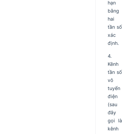
hạn
bằng
hai
tần số
xác
định.
4.
Kênh
tần số
vô
tuyến
điện
(sau
đây
gọi là
kênh