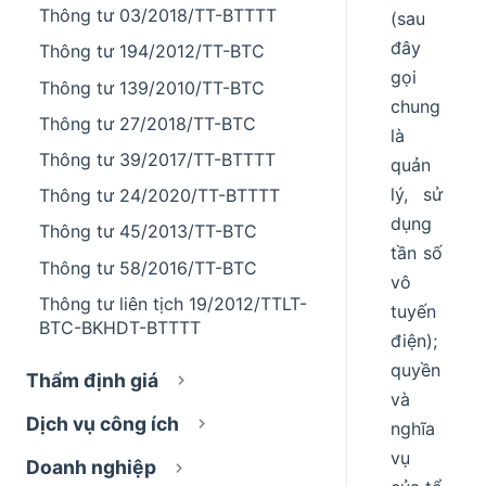
Thông tư 03/2018/TT-BTTTT
(sau
đây
Thông tư 194/2012/TT-BTC
gọi
Thông tư 139/2010/TT-BTC
chung
Thông tư 27/2018/TT-BTC
là
Thông tư 39/2017/TT-BTTTT
quản
lý, sử
Thông tư 24/2020/TT-BTTTT
dụng
Thông tư 45/2013/TT-BTC
tần số
Thông tư 58/2016/TT-BTC
vô
Thông tư liên tịch 19/2012/TTLT-
tuyến
BTC-BKHDT-BTTTT
điện);
quyền
Thẩm định giá
và
Dịch vụ công ích
nghĩa
vụ
Doanh nghiệp