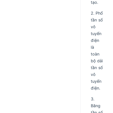
tạo.
2. Phổ
tần số
vô
tuyến
điện
là
toàn
bộ dải
tần số
vô
tuyến
điện.
3.
Băng
tần số