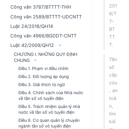
201
Công văn 3787/BTTTT-THH
6/T
Công văn 2589/BTTTT-UDCNTT
T-
Luật 24/2018/QH14
BT
Công văn 4966/BGDDT-CNTT
TT
T.
Luật 42/2009/QH12
CHƯƠNG I. NHỮNG QUY ĐỊNH
Tần
CHUNG
số
Điều 1. Phạm vi điều chỉnh
cấp
Điều 2. Đối tượng áp dụng
cứu
Điều 3. Giải thích từ ngữ
, an
Điều 4. Chính sách của Nhà nước
toà
về tần số vô tuyến điện
n,
Điều 5. Trách nhiệm quản lý nhà
nước về tần số vô tuyến điện
tìm
Điều 6. Cơ quan quản lý chuyên
kiế
ngành tần số vô tuyến điện