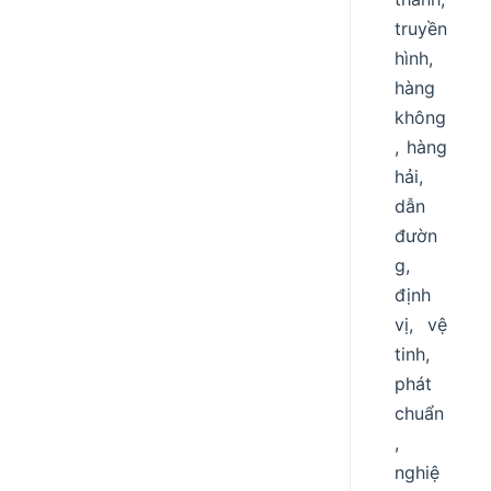
truyền
hình,
hàng
không
, hàng
hải,
dẫn
đườn
g,
định
vị, vệ
tinh,
phát
chuẩn
,
nghiệ