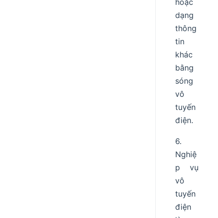
hoặc
dạng
thông
tin
khác
bằng
sóng
vô
tuyến
điện.
6.
Nghiệ
p vụ
vô
tuyến
điện