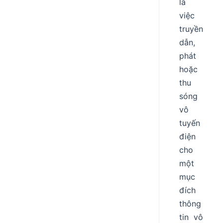
là
việc
truyền
dẫn,
phát
hoặc
thu
sóng
vô
tuyến
điện
cho
một
mục
đích
thông
tin vô