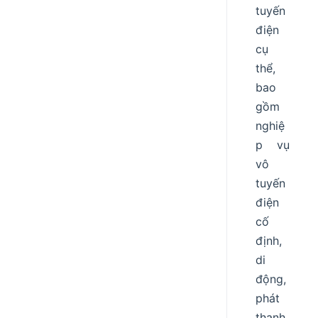
tuyến
điện
cụ
thể,
bao
gồm
nghiệ
p vụ
vô
tuyến
điện
cố
định,
di
động,
phát
thanh,