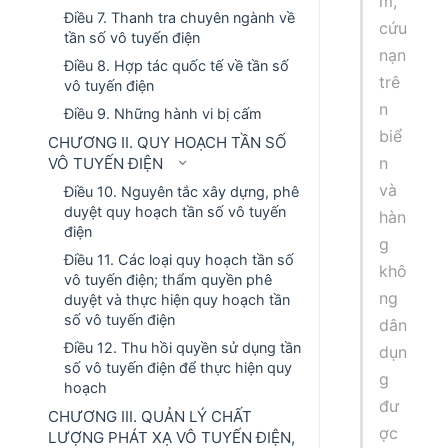
m,
Điều 7. Thanh tra chuyên ngành về
cứu
tần số vô tuyến điện
nạn
Điều 8. Hợp tác quốc tế về tần số
trê
vô tuyến điện
n
Điều 9. Những hành vi bị cấm
biể
CHƯƠNG II. QUY HOẠCH TẦN SỐ
n
VÔ TUYẾN ĐIỆN
và
Điều 10. Nguyên tắc xây dựng, phê
duyệt quy hoạch tần số vô tuyến
hàn
điện
g
Điều 11. Các loại quy hoạch tần số
khô
vô tuyến điện; thẩm quyền phê
ng
duyệt và thực hiện quy hoạch tần
số vô tuyến điện
dân
Điều 12. Thu hồi quyền sử dụng tần
dụn
số vô tuyến điện để thực hiện quy
g
hoạch
đư
CHƯƠNG III. QUẢN LÝ CHẤT
ợc
LƯỢNG PHÁT XẠ VÔ TUYẾN ĐIỆN,