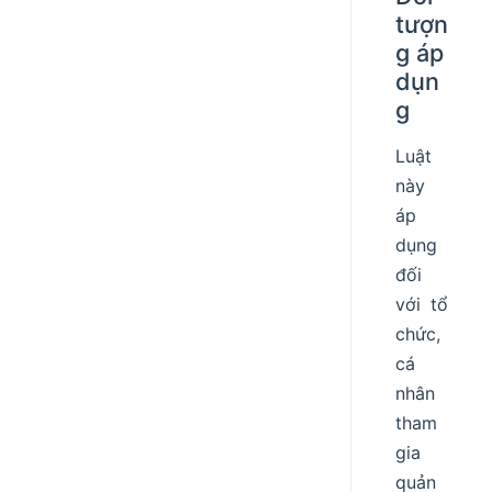
tượn
g áp
dụn
g
Luật
này
áp
dụng
đối
với tổ
chức,
cá
nhân
tham
gia
quản