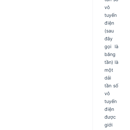
vô
tuyến
điện
(sau
đây
gọi là
băng
tần) là
một
dải
tần số
vô
tuyến
điện
được
giới