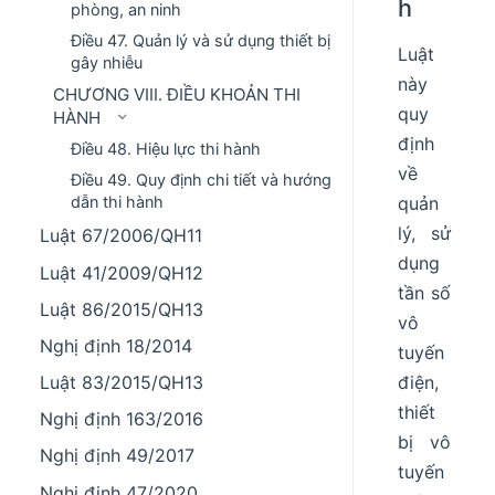
h
phòng, an ninh
Điều 47. Quản lý và sử dụng thiết bị
Luật
gây nhiễu
này
CHƯƠNG VIII. ĐIỀU KHOẢN THI
quy
HÀNH
định
Điều 48. Hiệu lực thi hành
về
Điều 49. Quy định chi tiết và hướng
dẫn thi hành
quản
lý, sử
Luật 67/2006/QH11
dụng
Luật 41/2009/QH12
tần số
Luật 86/2015/QH13
vô
Nghị định 18/2014
tuyến
Luật 83/2015/QH13
điện,
thiết
Nghị định 163/2016
bị vô
Nghị định 49/2017
tuyến
Nghị định 47/2020