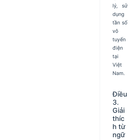
lý, sử
dụng
tần số
vô
tuyến
điện
tại
Việt
Nam.
Điều
3.
Giải
thíc
h từ
ngữ