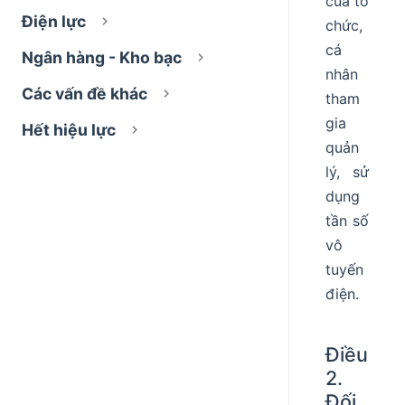
của tổ
Điện lực
chức,
cá
Ngân hàng - Kho bạc
nhân
Các vấn đề khác
tham
gia
Hết hiệu lực
quản
lý, sử
dụng
tần số
vô
tuyến
điện.
Điều
2.
Đối