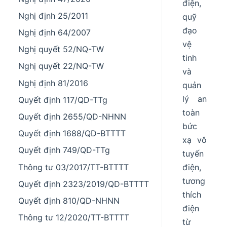
điện,
Nghị định 25/2011
quỹ
đạo
Nghị định 64/2007
vệ
Nghị quyết 52/NQ-TW
tinh
Nghị quyết 22/NQ-TW
và
Nghị định 81/2016
quản
lý an
Quyết định 117/QD-TTg
toàn
Quyết định 2655/QD-NHNN
bức
Quyết định 1688/QD-BTTTT
xạ vô
Quyết định 749/QD-TTg
tuyến
Thông tư 03/2017/TT-BTTTT
điện,
tương
Quyết định 2323/2019/QD-BTTTT
thích
Quyết định 810/QD-NHNN
điện
Thông tư 12/2020/TT-BTTTT
từ