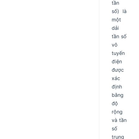
tần
số) là
một
dải
tần số
vô
tuyến
điện
được
xác
định
bằng
độ
rộng
và tần
số
trung