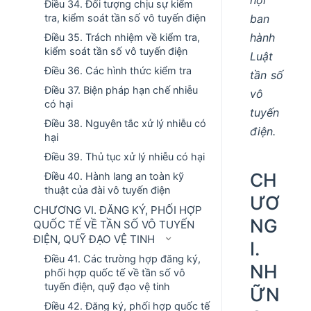
Điều 34. Đối tượng chịu sự kiểm
ban
tra, kiểm soát tần số vô tuyến điện
hành
Điều 35. Trách nhiệm về kiểm tra,
kiểm soát tần số vô tuyến điện
Luật
Điều 36. Các hình thức kiểm tra
tần số
Điều 37. Biện pháp hạn chế nhiễu
vô
có hại
tuyến
Điều 38. Nguyên tắc xử lý nhiễu có
điện.
hại
Điều 39. Thủ tục xử lý nhiễu có hại
CH
Điều 40. Hành lang an toàn kỹ
thuật của đài vô tuyến điện
ƯƠ
CHƯƠNG VI. ĐĂNG KÝ, PHỐI HỢP
NG
QUỐC TẾ VỀ TẦN SỐ VÔ TUYẾN
ĐIỆN, QUỸ ĐẠO VỆ TINH
I.
Điều 41. Các trường hợp đăng ký,
NH
phối hợp quốc tế về tần số vô
tuyến điện, quỹ đạo vệ tinh
ỮN
Điều 42. Đăng ký, phối hợp quốc tế