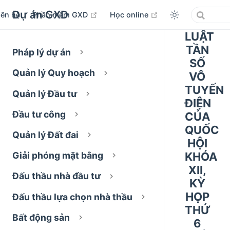
Dự án GXD
open in new window
open in new windo
iên hệ
Phần mềm GXD
Học online
LUẬT
TẦN
Pháp lý dự án
SỐ
Quản lý Quy hoạch
VÔ
TUYẾN
Quản lý Đầu tư
ĐIỆN
Đầu tư công
CỦA
QUỐC
Quản lý Đất đai
HỘI
KHÓA
Giải phóng mặt bằng
XII,
Đấu thầu nhà đầu tư
KỲ
HỌP
Đấu thầu lựa chọn nhà thầu
THỨ
Bất động sản
6