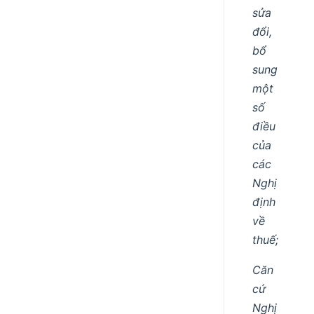
sửa
đổi,
bổ
sung
một
số
điều
của
các
Nghị
định
về
thuế;
Căn
cứ
Nghị