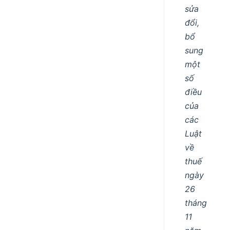
sửa
đổi,
bổ
sung
một
số
điều
của
các
Luật
về
thuế
ngày
26
tháng
11