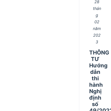
28
thán
g
02
năm
202
3
THÔNG
TƯ
Hướng
dẫn
thi
hành
Nghị
định
số
49/202