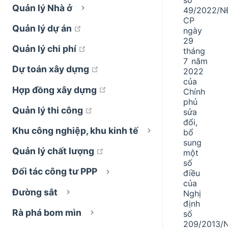
Quản lý Nhà ở
49/2022/N
CP
open in new window
Quản lý dự án
ngày
29
open in new window
Quản lý chi phí
tháng
7 năm
open in new window
Dự toán xây dựng
2022
của
open in new window
Hợp đồng xây dựng
Chính
phủ
open in new window
Quản lý thi công
sửa
đổi,
Khu công nghiệp, khu kinh tế
bổ
sung
open in new window
Quản lý chất lượng
một
số
Đối tác công tư PPP
điều
của
Đường sắt
Nghị
định
Rà phá bom mìn
số
209/2013/