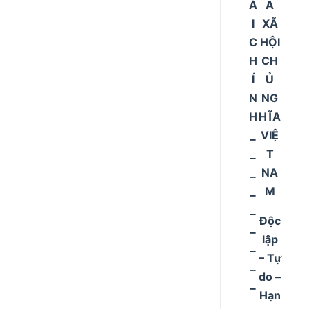
À
A
I
XÃ
C
HỘI
H
CH
Í
Ủ
N
NG
H
HĨA
_
VIỆ
_
T
_
NA
_
M
_
Độc
_
lập
_
– Tự
_
do –
_
Hạn