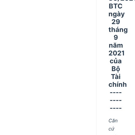
BTC
ngày
29
tháng
9
năm
2021
của
Bộ
Tài
chính
----
----
----
Căn
cứ