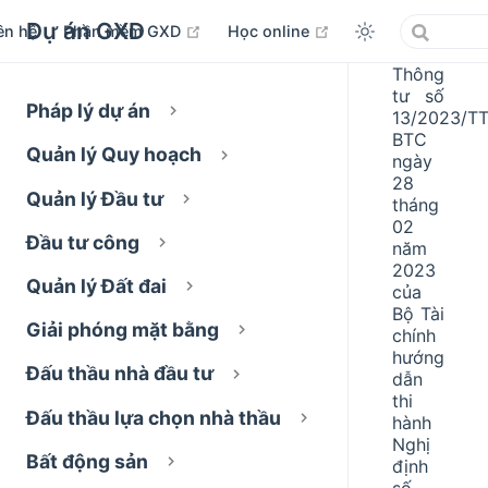
Dự án GXD
open in new window
open in new window
ên hệ
Phần mềm GXD
Học online
Thông
tư số
Pháp lý dự án
13/2023/TT
BTC
Quản lý Quy hoạch
ngày
28
Quản lý Đầu tư
tháng
02
Đầu tư công
năm
2023
Quản lý Đất đai
của
Bộ Tài
Giải phóng mặt bằng
chính
hướng
Đấu thầu nhà đầu tư
dẫn
thi
Đấu thầu lựa chọn nhà thầu
hành
Nghị
Bất động sản
định
số