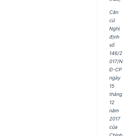
Căn
cứ
Nghị
định
số
146/2
017/N
Đ-CP
ngày
15
tháng
12
năm
2017
của
Chính