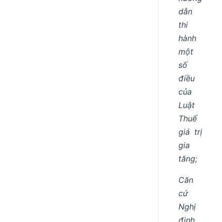
dẫn
thi
hành
một
số
điều
của
Luật
Thuế
giá trị
gia
tăng;
Căn
cứ
Nghị
định