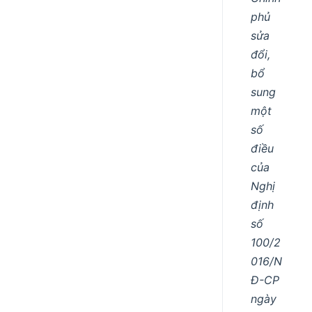
phủ
sửa
đổi,
bổ
sung
một
số
điều
của
Nghị
định
số
100/2
016/N
Đ-CP
ngày