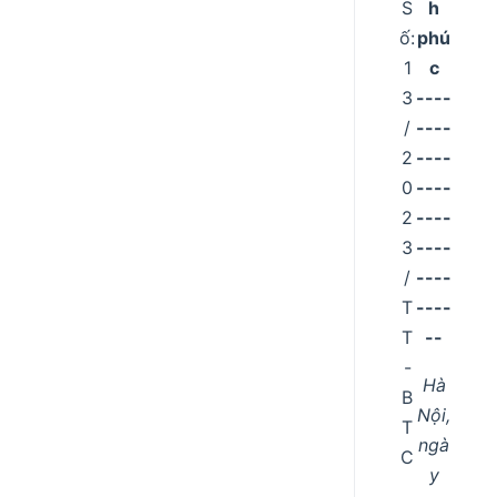
S
h
ố:
phú
1
c
3
----
/
----
2
----
0
----
2
----
3
----
/
----
T
----
T
--
-
Hà
B
Nội,
T
ngà
C
y