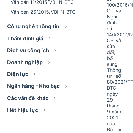
Văn bản 11/2015/VBHN-BTC
100/2016/
CP và
Văn bản 26/2015/VBHN-BTC
Nghị
định
Công nghệ thông tin
số
146/2017/
Thẩm định giá
CP và
sửa
Dịch vụ công ích
đổi,
bổ
Doanh nghiệp
sung
Thông
Điện lực
tư số
80/2021/TT
Ngân hàng - Kho bạc
BTC
ngày
Các vấn đề khác
29
tháng
Hết hiệu lực
9 năm
2021
của
Bộ Tài