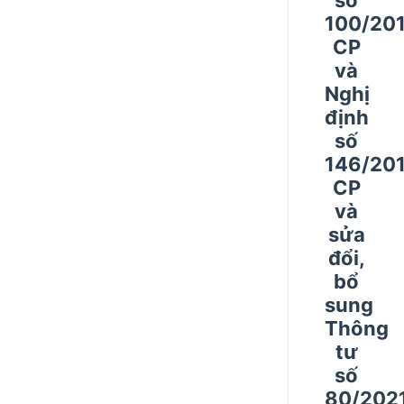
100/20
CP
và
Nghị
định
số
146/20
CP
và
sửa
đổi,
bổ
sung
Thông
tư
số
80/202