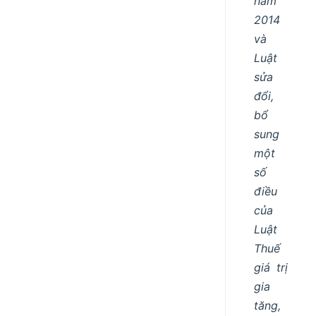
năm
2014
và
Luật
sửa
đổi,
bổ
sung
một
số
điều
của
Luật
Thuế
giá trị
gia
tăng,