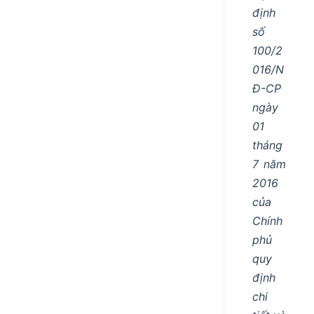
định
số
100/2
016/N
Đ-CP
ngày
01
tháng
7 năm
2016
của
Chính
phủ
quy
định
chi