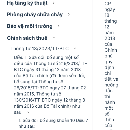
Hạ tầng kỹ thuật
CP
ngày
Phòng cháy chữa cháy
18
tháng
Bảo vệ môi trường
12
năm
Chính sách thuế
2013
của
Thông tư 13/2023/TT-BTC
Chính
phủ
Điều 1. Sửa đổi, bổ sung một số
quy
điều của Thông tư số 219/2013/TT-
định
BTC ngày 31 tháng 12 năm 2013
chi
của Bộ Tài chính (đã được sửa đổi,
tiết và
bổ sung tại Thông tư số
hướng
26/2015/TT-BTC ngày 27 tháng 02
dẫn
năm 2015, Thông tư số
thi
130/2016/TT-BTC ngày 12 tháng 8
hành
năm 2016 của Bộ Tài chính) như
một
sau:
số
điều
1. Sửa đổi, bổ sung khoản 10 Điều 7
của
như sau: