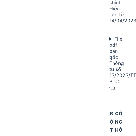
chính.
Hiệu
lực từ
14/04/202
File
pdf
bản
gốc
Thông
tư số
13/2023/TT
BTC
👈
B
CỘ
Ộ
NG
T
HÒ