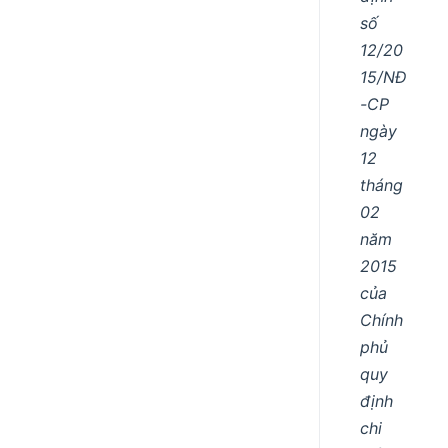
số
12/20
15/NĐ
-CP
ngày
12
tháng
02
năm
2015
của
Chính
phủ
quy
định
chi