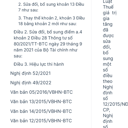
Luật
2. Sửa đổi, bổ sung khoản 13 Điều
Thuế
7 như sau:
giá trị
gia
3. Thay thế khoản 2, khoản 3 Điều
tăng
18 bằng khoản 2 mới như sau:
đã
Điều 2. Sửa đổi, bổ sung điểm a.4
được
khoản 2 Điều 28 Thông tư số
sửa
80/2021/TT-BTC ngày 29 tháng 9
đổi,
năm 2021 của Bộ Tài chính như
bổ
sau:
sung
một
Điều 3. Hiệu lực thi hành
số
Nghị định 52/2021
điều
theo
Nghị định 49/2022
Nghị
Văn bản 05/2016/VBHN-BTC
định
số
Văn bản 13/2015/VBHN-BTC
12/2015/N
CP,
Văn bản 14/2015/VBHN-BTC
Nghị
Văn bản 12/2015/VBHN-BTC
định
số