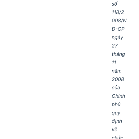
số
118/2
008/N
Đ-CP
ngày
27
tháng
11
năm
2008
của
Chính
phủ
quy
định
về
chức