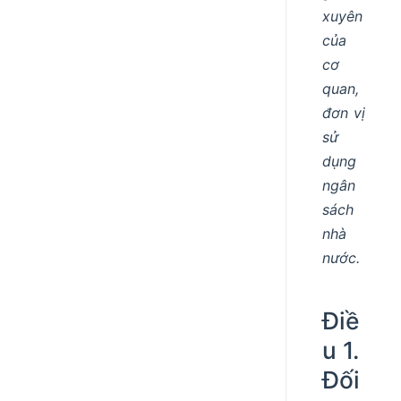
xuyên
của
cơ
quan,
đơn vị
sử
dụng
ngân
sách
nhà
nước.
Điề
u 1.
Đối