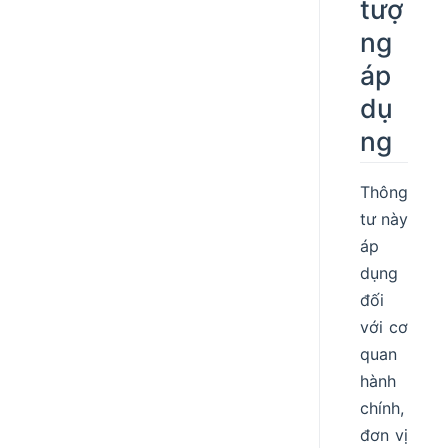
tượ
ng
áp
dụ
ng
Thông
tư này
áp
dụng
đối
với cơ
quan
hành
chính,
đơn vị