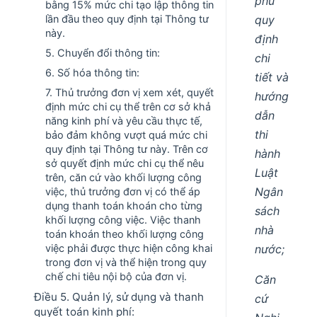
phủ
bằng 15% mức chi tạo lập thông tin
quy
lần đầu theo quy định tại Thông tư
này.
định
5. Chuyển đổi thông tin:
chi
6. Số hóa thông tin:
tiết và
7. Thủ trưởng đơn vị xem xét, quyết
hướng
định mức chi cụ thể trên cơ sở khả
dẫn
năng kinh phí và yêu cầu thực tế,
thi
bảo đảm không vượt quá mức chi
quy định tại Thông tư này. Trên cơ
hành
sở quyết định mức chi cụ thể nêu
Luật
trên, căn cứ vào khối lượng công
Ngân
việc, thủ trưởng đơn vị có thể áp
dụng thanh toán khoán cho từng
sách
khối lượng công việc. Việc thanh
nhà
toán khoán theo khối lượng công
nước;
việc phải được thực hiện công khai
trong đơn vị và thể hiện trong quy
chế chi tiêu nội bộ của đơn vị.
Căn
Điều 5. Quản lý, sử dụng và thanh
cứ
quyết toán kinh phí: