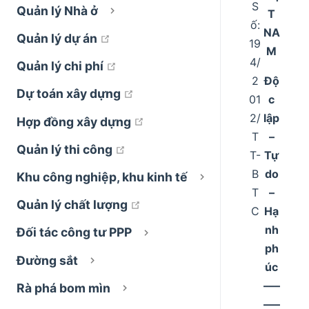
S
Quản lý Nhà ở
T
ố:
NA
open in new window
Quản lý dự án
19
M
4/
open in new window
Quản lý chi phí
2
Độ
open in new window
Dự toán xây dựng
01
c
2/
lập
open in new window
Hợp đồng xây dựng
T
–
open in new window
Quản lý thi công
T-
Tự
B
do
Khu công nghiệp, khu kinh tế
T
–
open in new window
Quản lý chất lượng
C
Hạ
nh
Đối tác công tư PPP
ph
Đường sắt
úc
–––
Rà phá bom mìn
–––