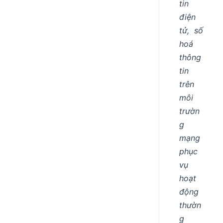
tin
điện
tử, số
hoá
thông
tin
trên
môi
trườn
g
mạng
phục
vụ
hoạt
động
thườn
g