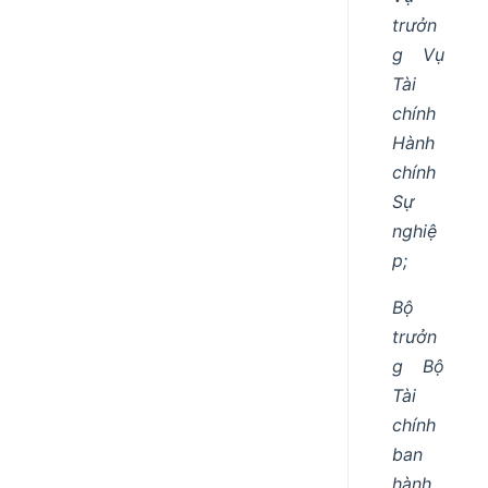
trưởn
g Vụ
Tài
chính
Hành
chính
Sự
nghiệ
p;
Bộ
trưởn
g Bộ
Tài
chính
ban
hành