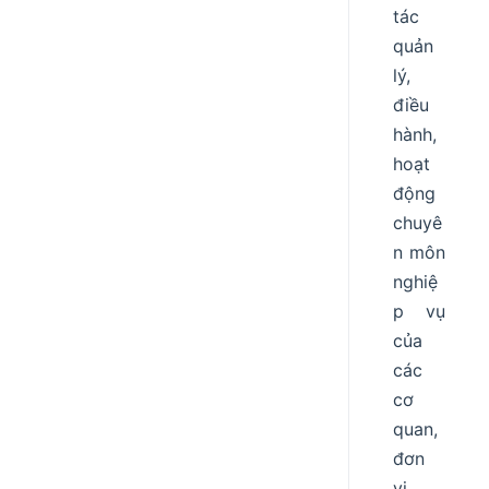
tác
quản
lý,
điều
hành,
hoạt
động
chuyê
n môn
nghiệ
p vụ
của
các
cơ
quan,
đơn
vị.