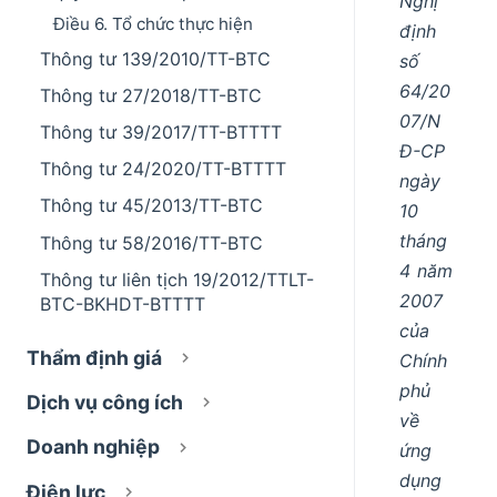
Nghị
Điều 6. Tổ chức thực hiện
định
Thông tư 139/2010/TT-BTC
số
64/20
Thông tư 27/2018/TT-BTC
07/N
Thông tư 39/2017/TT-BTTTT
Đ-CP
Thông tư 24/2020/TT-BTTTT
ngày
Thông tư 45/2013/TT-BTC
10
tháng
Thông tư 58/2016/TT-BTC
4 năm
Thông tư liên tịch 19/2012/TTLT-
2007
BTC-BKHDT-BTTTT
của
Thẩm định giá
Chính
phủ
Dịch vụ công ích
về
Doanh nghiệp
ứng
dụng
Điện lực