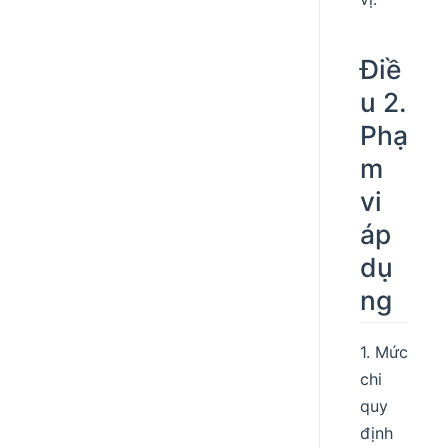
Điề
u 2.
Phạ
m
vi
áp
dụ
ng
1. Mức
chi
quy
định