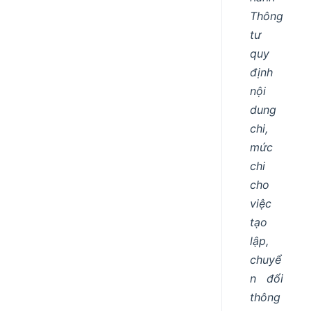
Thông
tư
quy
định
nội
dung
chi,
mức
chi
cho
việc
tạo
lập,
chuyể
n đổi
thông