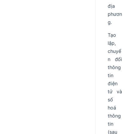
địa
phươn
g.
Tạo
lập,
chuyể
n đổi
thông
tin
điện
tử và
số
hoá
thông
tin
(sau