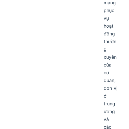
mạng
phục
vụ
hoạt
động
thườn
g
xuyên
của
cơ
quan,
đơn vị
ở
trung
ương
và
các