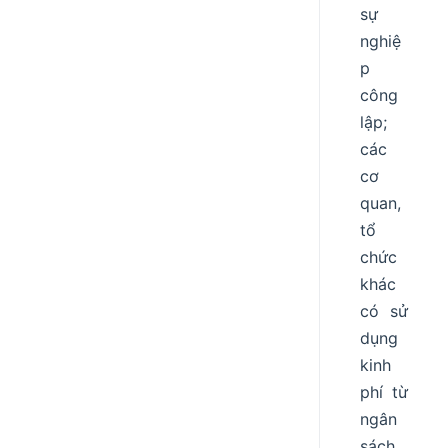
sự
nghiệ
p
công
lập;
các
cơ
quan,
tổ
chức
khác
có sử
dụng
kinh
phí từ
ngân
sách