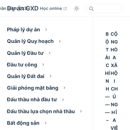
Dự án GXD
open in new window
open in new window
hần mềm GXD
Học online
Pháp lý dự án
B
CỘ
Quản lý Quy hoạch
Ộ
NG
T
HÒ
Quản lý Đầu tư
ÀI
A
Đầu tư công
C
XÃ
HÍ
HỘ
Quản lý Đất đai
N
I
Giải phóng mặt bằng
H
CH
––
Ủ
Đấu thầu nhà đầu tư
––
NG
Đấu thầu lựa chọn nhà thầu
––
HĨ
–
A
Bất động sản
VIỆ