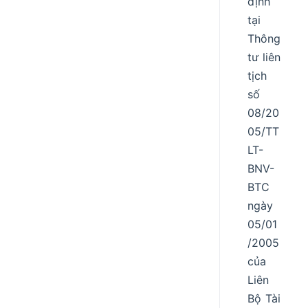
định
tại
Thông
tư liên
tịch
số
08/20
05/TT
LT-
BNV-
BTC
ngày
05/01
/2005
của
Liên
Bộ Tài