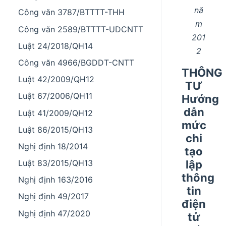
nă
Công văn 3787/BTTTT-THH
m
Công văn 2589/BTTTT-UDCNTT
201
Luật 24/2018/QH14
2
Công văn 4966/BGDDT-CNTT
THÔNG
Luật 42/2009/QH12
TƯ
Luật 67/2006/QH11
Hướng
dẫn
Luật 41/2009/QH12
mức
Luật 86/2015/QH13
chi
Nghị định 18/2014
tạo
lập
Luật 83/2015/QH13
thông
Nghị định 163/2016
tin
Nghị định 49/2017
điện
Nghị định 47/2020
tử