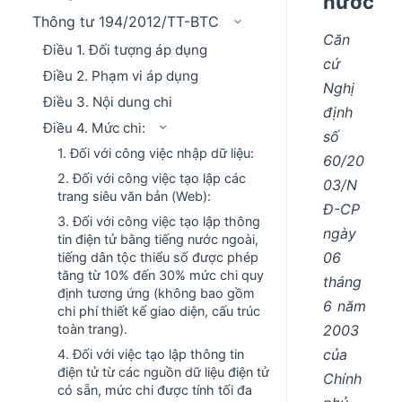
nước
Thông tư 194/2012/TT-BTC
Căn
Điều 1. Đối tượng áp dụng
cứ
Điều 2. Phạm vi áp dụng
Nghị
Điều 3. Nội dung chi
định
Điều 4. Mức chi:
số
1. Đối với công việc nhập dữ liệu:
60/20
2. Đối với công việc tạo lập các
03/N
trang siêu văn bản (Web):
Đ-CP
3. Đối với công việc tạo lập thông
ngày
tin điện tử bằng tiếng nước ngoài,
06
tiếng dân tộc thiểu số được phép
tăng từ 10% đến 30% mức chi quy
tháng
định tương ứng (không bao gồm
6 năm
chi phí thiết kế giao diện, cấu trúc
2003
toàn trang).
của
4. Đối với việc tạo lập thông tin
điện tử từ các nguồn dữ liệu điện tử
Chính
có sẵn, mức chi được tính tối đa