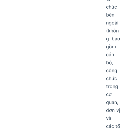
chức
bên
ngoài
(khôn
g bao
gồm
cán
bộ,
công
chức
trong
cơ
quan,
đơn vị
và
các tổ