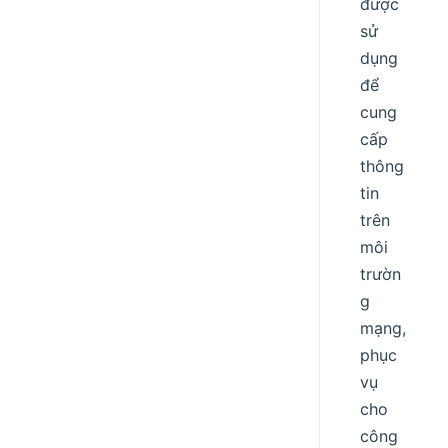
được
sử
dụng
để
cung
cấp
thông
tin
trên
môi
trườn
g
mạng,
phục
vụ
cho
công