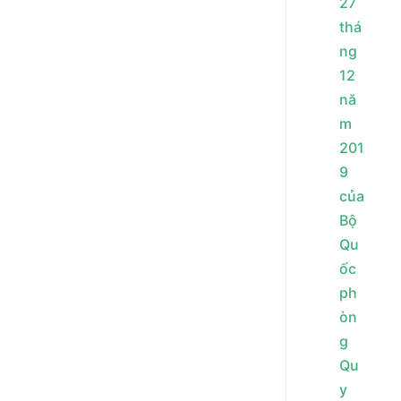
27
thá
ng
12
nă
m
201
9
của
Bộ
Qu
ốc
ph
òn
g
Qu
y