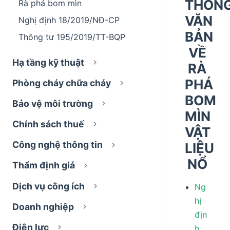
THỐN
Rà phá bom mìn
VĂN
Nghị định 18/2019/NĐ-CP
BẢN
Thông tư 195/2019/TT-BQP
VỀ
Hạ tầng kỹ thuật
RÀ
PHÁ
Phòng cháy chữa cháy
BOM
Bảo vệ môi trường
MÌN
Chính sách thuế
VẬT
Công nghệ thông tin
LIỆU
NỔ
Thẩm định giá
Dịch vụ công ích
Ng
hị
Doanh nghiệp
địn
Điện lực
h