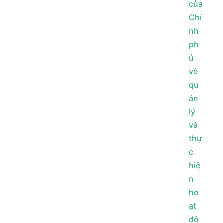
của
Chí
nh
ph
ủ
về
qu
ản
lý
và
thự
c
hiệ
n
ho
ạt
độ