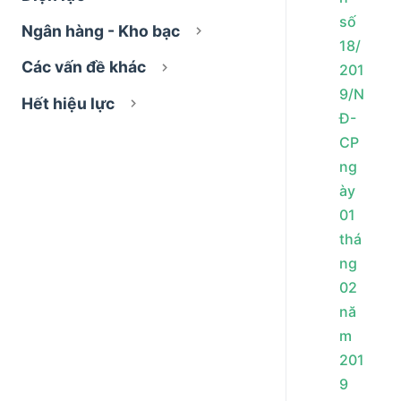
số
Ngân hàng - Kho bạc
18/
Các vấn đề khác
201
9/N
Hết hiệu lực
Đ-
CP
ng
ày
01
thá
ng
02
nă
m
201
9