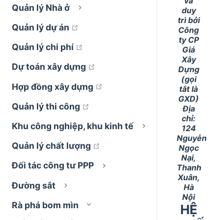
và
Quản lý Nhà ở
duy
trì bởi
open in new window
Quản lý dự án
Công
ty CP
open in new window
Quản lý chi phí
Giá
Xây
open in new window
Dự toán xây dựng
Dựng
(gọi
open in new window
Hợp đồng xây dựng
tắt là
GXD)
open in new window
Quản lý thi công
Địa
chỉ:
Khu công nghiệp, khu kinh tế
124
Nguyễn
open in new window
Quản lý chất lượng
Ngọc
Nại,
Đối tác công tư PPP
Thanh
Xuân,
Đường sắt
Hà
Nội
Rà phá bom mìn
HỆ