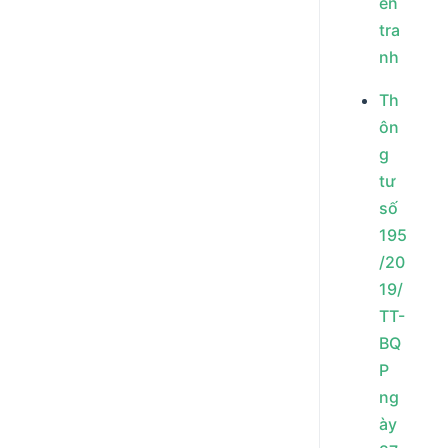
ến
tra
nh
Th
ôn
g
tư
số
195
/20
19/
TT-
BQ
P
ng
ày