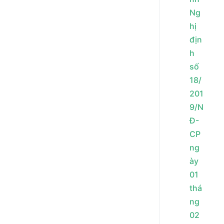
Ng
hị
địn
h
số
18/
201
9/N
Đ-
CP
ng
ày
01
thá
ng
02