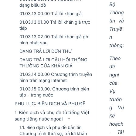
Bộ
dạng biểu đồ
Thông
01.03.13.00.00 Trả lời khán giả
tin và
01.03.13.01.00 Trả lời khán giả trực
tiếp
Truyề
n
01.03.13.02.00 Trả lời khán giả ghi
hình phát sau
thông;
DẠNG TRẢ LỜI ĐƠN THƯ
Theo
DẠNG TRẢ LỜI CÂU HỎI THÔNG
THƯỜNG CỦA KHÁN GIẢ
đề
nghị
01.03.14.00.00 Chương trình truyền
hình trên mạng Internet
của
01.03.15.00.00. Chương trình biên
Vụ
tập - trong nước
trưởn
PHỤ LỤC: BIÊN DỊCH VÀ PHỤ ĐỀ
g Vụ
1. Biên dịch và phụ đề từ tiếng Việt
Kế
sang tiếng nước ngoài
hoạch
1.1. Biên dịch và phụ đề bản tin,
- Tài
Chương trình thời sự, trả lời khán