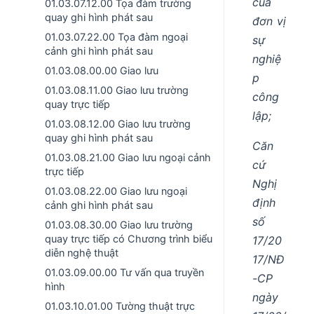
của
01.03.07.12.00 Tọa đàm trường
quay ghi hình phát sau
đơn vị
01.03.07.22.00 Tọa đàm ngoại
sự
cảnh ghi hình phát sau
nghiệ
01.03.08.00.00 Giao lưu
p
01.03.08.11.00 Giao lưu trường
công
quay trực tiếp
lập;
01.03.08.12.00 Giao lưu trường
quay ghi hình phát sau
Căn
01.03.08.21.00 Giao lưu ngoại cảnh
cứ
trực tiếp
Nghị
01.03.08.22.00 Giao lưu ngoại
định
cảnh ghi hình phát sau
số
01.03.08.30.00 Giao lưu trường
quay trực tiếp có Chương trình biểu
17/20
diễn nghệ thuật
17/NĐ
01.03.09.00.00 Tư vấn qua truyền
-CP
hình
ngày
01.03.10.01.00 Tường thuật trực