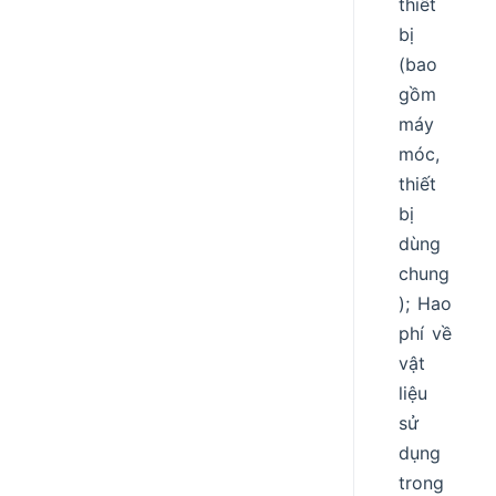
thiết
bị
(bao
gồm
máy
móc,
thiết
bị
dùng
chung
); Hao
phí về
vật
liệu
sử
dụng
trong