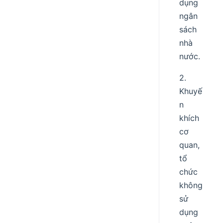
dụng
ngân
sách
nhà
nước.
2.
Khuyế
n
khích
cơ
quan,
tổ
chức
không
sử
dụng