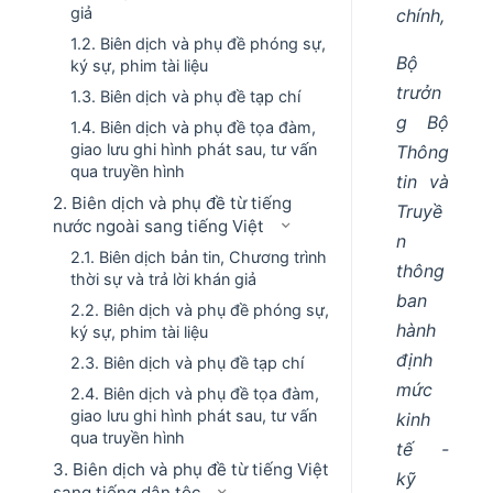
giả
chính,
1.2. Biên dịch và phụ đề phóng sự,
Bộ
ký sự, phim tài liệu
trưởn
1.3. Biên dịch và phụ đề tạp chí
g Bộ
1.4. Biên dịch và phụ đề tọa đàm,
giao lưu ghi hình phát sau, tư vấn
Thông
qua truyền hình
tin và
2. Biên dịch và phụ đề từ tiếng
Truyề
nước ngoài sang tiếng Việt
n
2.1. Biên dịch bản tin, Chương trình
thông
thời sự và trả lời khán giả
ban
2.2. Biên dịch và phụ đề phóng sự,
hành
ký sự, phim tài liệu
định
2.3. Biên dịch và phụ đề tạp chí
mức
2.4. Biên dịch và phụ đề tọa đàm,
giao lưu ghi hình phát sau, tư vấn
kinh
qua truyền hình
tế -
3. Biên dịch và phụ đề từ tiếng Việt
kỹ
sang tiếng dân tộc