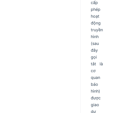
cấp
phép
hoạt
động
truyền
hình
(sau
đây
gọi
tắt là
cơ
quan
báo
hình)
được
giao
dự