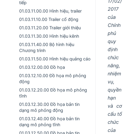
17/02/
tiếp
2017
01.03.11.00.00 Hình hiệu, trailer
của
01.03.11.10.00 Trailer cổ động
Chính
01.03.11.20.00 Trailer giới thiệu
phủ
01.03.11.30.00 Hình hiệu kênh
quy
01.03.11.40.00 Bộ hình hiệu
định
Chương trình
chức
01.03.11.50.00 Hình hiệu quảng cáo
năng,
01.03.12.00.00 Đồ họa
nhiệm
01.03.12.10.00 Đồ họa mô phỏng
vụ,
động
quyền
01.03.12.20.00 Đồ họa mô phỏng
tĩnh
hạn
01.03.12.30.00 Đồ họa bản tin
và cơ
dạng mô phỏng động
cấu tổ
01.03.12.40.00 Đồ họa bản tin
chức
dạng mô phỏng tĩnh
của
01.03.12.50.00 Đồ họa bản tin