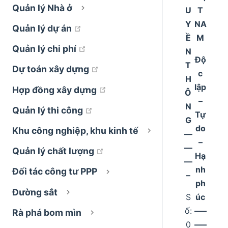
Quản lý Nhà ở
U
T
Y
NA
open in new window
Quản lý dự án
Ề
M
open in new window
Quản lý chi phí
N
Độ
T
open in new window
Dự toán xây dựng
c
H
lập
open in new window
Hợp đồng xây dựng
Ô
–
N
open in new window
Quản lý thi công
Tự
G
do
Khu công nghiệp, khu kinh tế
––
–
––
open in new window
Quản lý chất lượng
Hạ
––
nh
Đối tác công tư PPP
–
ph
Đường sắt
S
úc
ố:
–––
Rà phá bom mìn
0
–––