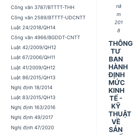
nă
Công văn 3787/BTTTT-THH
m
Công văn 2589/BTTTT-UDCNTT
201
Luật 24/2018/QH14
8
Công văn 4966/BGDDT-CNTT
THÔNG
Luật 42/2009/QH12
TƯ
Luật 67/2006/QH11
BAN
HÀNH
Luật 41/2009/QH12
ĐỊNH
Luật 86/2015/QH13
MỨC
Nghị định 18/2014
KINH
TẾ -
Luật 83/2015/QH13
KỸ
Nghị định 163/2016
THUẬT
Nghị định 49/2017
VỀ
Nghị định 47/2020
SẢN