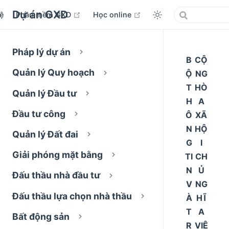
Dự án GXD
open in new window
open in new window
ệ
Phần mềm GXD
Học online
Pháp lý dự án
B
CỘ
Quản lý Quy hoạch
Ộ
NG
T
HÒ
Quản lý Đầu tư
H
A
Đầu tư công
Ô
XÃ
N
HỘ
Quản lý Đất đai
G
I
Giải phóng mặt bằng
TI
CH
N
Ủ
Đấu thầu nhà đầu tư
V
NG
Đấu thầu lựa chọn nhà thầu
À
HĨ
T
A
Bất động sản
R
VIỆ