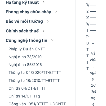
Hạ tầng kỹ thuật
3/
–––
2
–––
Phòng cháy chữa cháy
01
–––
Bảo vệ môi trường
8/
–––
T
–––
Chính sách thuế
T-
–––
Công nghệ thông tin
B
–
Pháp lý Dự án CNTT
T
Hà
T
Nghị định 73/2019
Nội
T
Nghị định 85/2016
,
T
ngà
Thông tư 04/2020/TT-BTTTT
y
Thông tư 18/2010/TT-BTTTT
20
Chỉ thị 04/CT-BTTTT
thá
Chỉ thị 14/CT-TTg
ng
Công văn 1951/BTTTT-UDCNTT
4