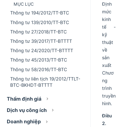
Định
MỤC LỤC
mức
Thông tư 194/2012/TT-BTC
kinh
Thông tư 139/2010/TT-BTC
tế -
Thông tư 27/2018/TT-BTC
kỹ
Thông tư 39/2017/TT-BTTTT
thuật
về
Thông tư 24/2020/TT-BTTTT
sản
Thông tư 45/2013/TT-BTC
xuất
Thông tư 58/2016/TT-BTC
Chươ
Thông tư liên tịch 19/2012/TTLT-
ng
BTC-BKHDT-BTTTT
trình
truyền
Thẩm định giá
hình.
Dịch vụ công ích
Điều
Doanh nghiệp
2.