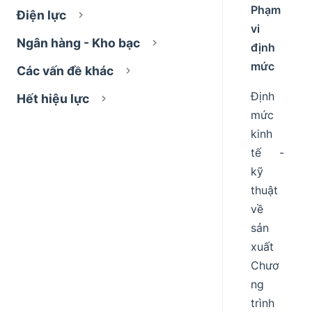
Phạm
Điện lực
vi
Ngân hàng - Kho bạc
định
mức
Các vấn đề khác
Định
Hết hiệu lực
mức
kinh
tế -
kỹ
thuật
về
sản
xuất
Chươ
ng
trình