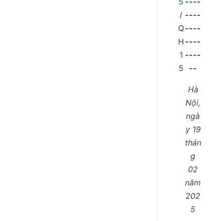
5
----
/
----
Q
----
H
----
1
----
5
--
Hà
Nội,
ngà
y 19
thán
g
02
năm
202
5