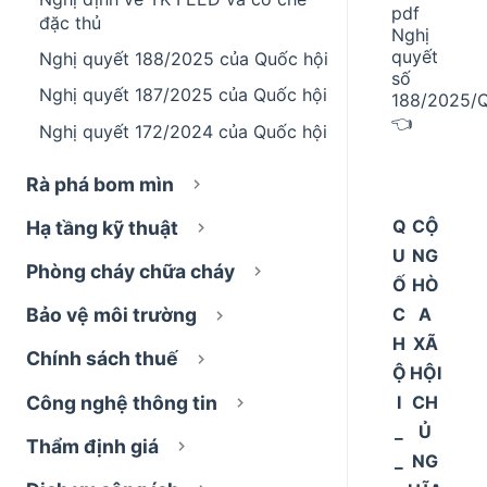
pdf
đặc thủ
Nghị
quyết
Nghị quyết 188/2025 của Quốc hội
số
Nghị quyết 187/2025 của Quốc hội
188/2025/
👈
Nghị quyết 172/2024 của Quốc hội
Rà phá bom mìn
Q
CỘ
Hạ tầng kỹ thuật
U
NG
Phòng cháy chữa cháy
Ố
HÒ
C
A
Bảo vệ môi trường
H
XÃ
Chính sách thuế
Ộ
HỘI
I
CH
Công nghệ thông tin
_
Ủ
Thẩm định giá
_
NG