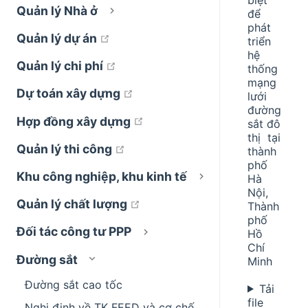
Quản lý Nhà ở
để
phát
open in new window
Quản lý dự án
triển
hệ
open in new window
Quản lý chi phí
thống
mạng
open in new window
Dự toán xây dựng
lưới
đường
open in new window
Hợp đồng xây dựng
sắt đô
thị tại
open in new window
Quản lý thi công
thành
phố
Khu công nghiệp, khu kinh tế
Hà
Nội,
open in new window
Quản lý chất lượng
Thành
phố
Đối tác công tư PPP
Hồ
Chí
Đường sắt
Minh
Đường sắt cao tốc
Tải
file
Nghị định về TK FEED và cơ chế