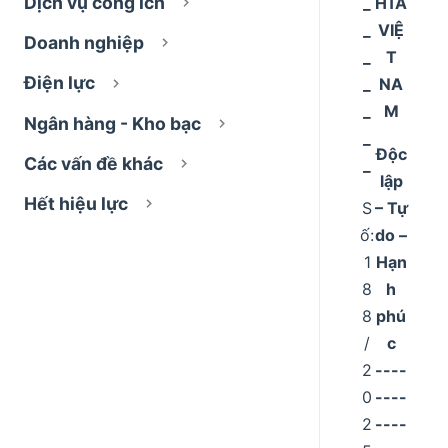
Dịch vụ công ích
_
HĨA
_
VIỆ
Doanh nghiệp
_
T
Điện lực
_
NA
_
M
Ngân hàng - Kho bạc
_
Độc
Các vấn đề khác
_
lập
Hết hiệu lực
S
– Tự
ố:
do –
1
Hạn
8
h
8
phú
/
c
2
----
0
----
2
----