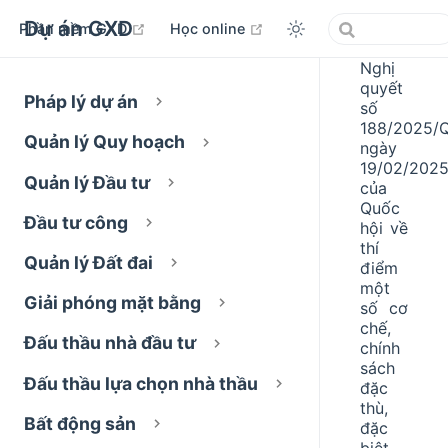
Dự án GXD
open in new window
open in new window
Phần mềm GXD
Học online
Nghị
quyết
Pháp lý dự án
số
188/2025/
Quản lý Quy hoạch
ngày
19/02/202
Quản lý Đầu tư
của
Quốc
Đầu tư công
hội về
thí
Quản lý Đất đai
điểm
một
Giải phóng mặt bằng
số cơ
chế,
Đấu thầu nhà đầu tư
chính
sách
Đấu thầu lựa chọn nhà thầu
đặc
thù,
Bất động sản
đặc
biệt