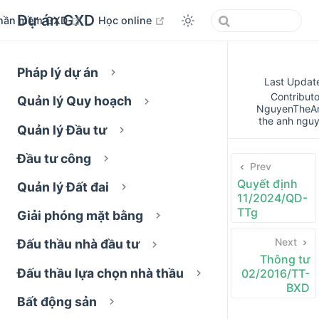
Dự án GXD
open in new window
open in new window
hần mềm GXD
Học online
Pháp lý dự án
Last Updat
Contributo
Quản lý Quy hoạch
NguyenTheA
the anh ngu
Quản lý Đầu tư
Đầu tư công
Prev
Quyết định
Quản lý Đất đai
11/2024/QD-
TTg
Giải phóng mặt bằng
Next
Đấu thầu nhà đầu tư
Thông tư
Đấu thầu lựa chọn nhà thầu
02/2016/TT-
BXD
Bất động sản