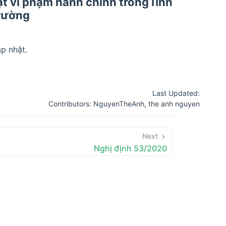
t vi phạm hành chính trong lĩnh
trường
p nhật.
Last Updated:
Contributors:
NguyenTheAnh
,
the anh nguyen
Next
Nghị định 53/2020