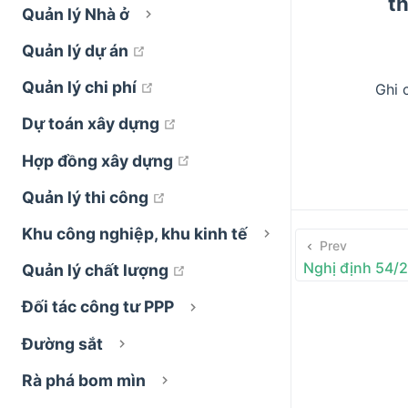
t
Quản lý Nhà ở
open in new window
Quản lý dự án
open in new window
Quản lý chi phí
Ghi 
open in new window
Dự toán xây dựng
open in new window
Hợp đồng xây dựng
open in new window
Quản lý thi công
Khu công nghiệp, khu kinh tế
Prev
Nghị định 54/
open in new window
Quản lý chất lượng
Đối tác công tư PPP
Đường sắt
Rà phá bom mìn