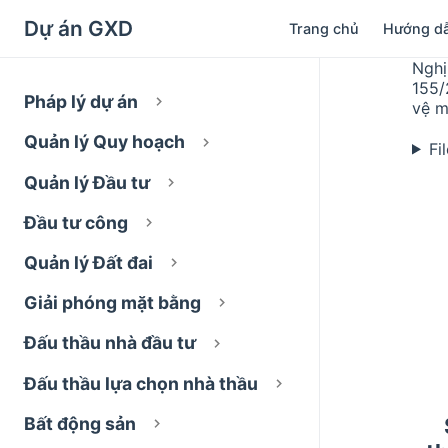
Dự án GXD
Trang chủ
Hướng d
Nghị
155/
Pháp lý dự án
vệ m
Quản lý Quy hoạch
Fi
Quản lý Đầu tư
Đầu tư công
Quản lý Đất đai
Giải phóng mặt bằng
Đấu thầu nhà đầu tư
Đấu thầu lựa chọn nhà thầu
Bất động sản