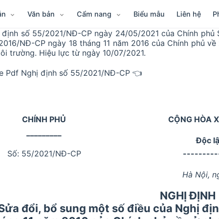
ẫn
Văn bản
Cẩm nang
Biểu mẫu
Liên hệ
P
 định số 55/2021/NĐ-CP ngày 24/05/2021 của Chính phủ S
2016/NĐ-CP ngày 18 tháng 11 năm 2016 của Chính phủ về x
ôi trường. Hiệu lực từ ngày 10/07/2021.
le Pdf Nghị định số 55/2021/NĐ-CP 👈
CHÍNH PHỦ
CỘNG HÒA X
_________
Độc l
Số: 55/2021/NĐ-CP
---------
Hà Nội, n
NGHỊ ĐỊNH
Sửa đổi, bổ sung một số điều của Nghị đ