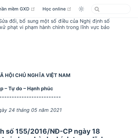
open in new window
open in new window
hần mềm GXD
Học online
ửa đổi, bổ sung một số điều của Nghị định số
ử phạt vi phạm hành chính trong lĩnh vực bảo
Ã HỘI CHỦ NGHĨA VIỆT NAM
ập – Tự do – Hạnh phúc
-------------------------
gày 24 tháng 05 năm 2021
ịnh số 155/2016/NĐ-CP ngày 18