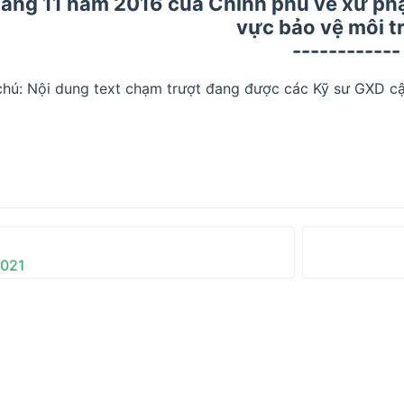
háng 11 năm 2016 của Chính phủ về xử phạ
vực bảo vệ môi 
------------
chú: Nội dung text chạm trượt đang được các Kỹ sư GXD cậ
2021