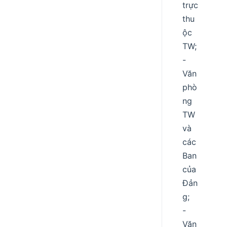
trực
thu
ộc
TW;
-
Văn
phò
ng
TW
và
các
Ban
của
Đản
g;
-
Văn