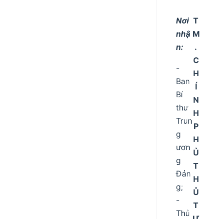
Nơi
T
nhậ
M
n:
.
C
-
H
Ban
Í
Bí
N
thư
H
Trun
P
g
H
ươn
Ủ
g
T
Đản
H
g;
Ủ
-
T
Thủ
Ư