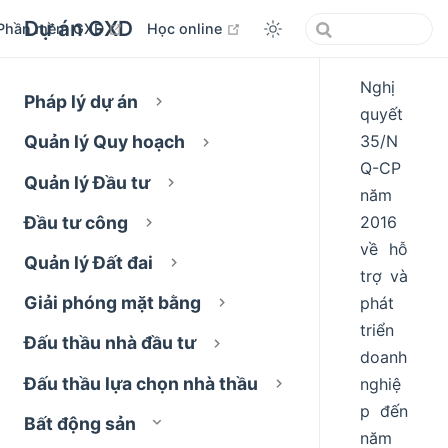
Dự án GXD
open in new window
open in new window
Phần mềm GXD
Học online
Nghị
Pháp lý dự án
quyết
35/N
Quản lý Quy hoạch
Q-CP
Quản lý Đầu tư
năm
2016
Đầu tư công
về hỗ
Quản lý Đất đai
trợ và
Giải phóng mặt bằng
phát
triển
Đấu thầu nhà đầu tư
doanh
Đấu thầu lựa chọn nhà thầu
nghiệ
p đến
Bất động sản
năm