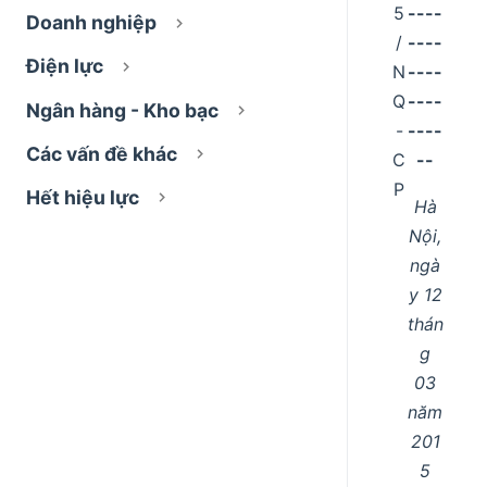
5
----
Doanh nghiệp
/
----
Điện lực
N
----
Q
----
Ngân hàng - Kho bạc
-
----
Các vấn đề khác
C
--
P
Hết hiệu lực
Hà
Nội,
ngà
y 12
thán
g
03
năm
201
5