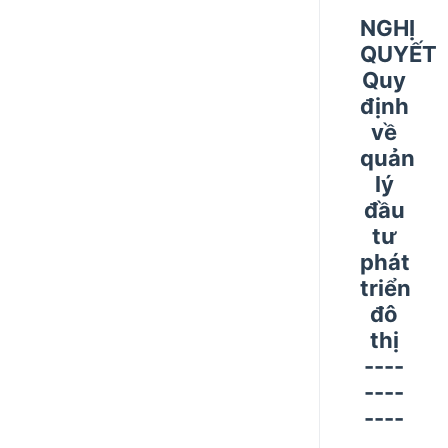
NGHỊ
QUYẾT
Quy
định
về
quản
lý
đầu
tư
phát
triển
đô
thị
----
----
----