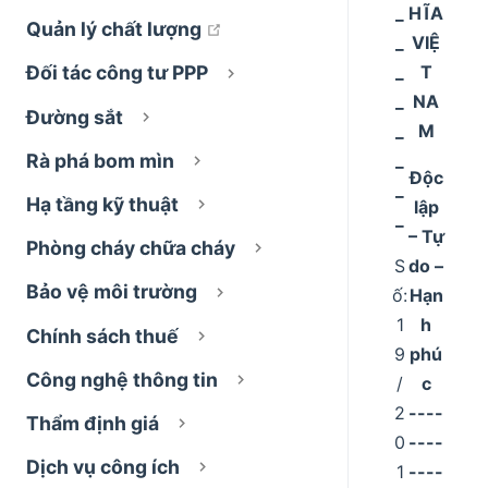
_
HĨA
open in new window
Quản lý chất lượng
_
VIỆ
_
T
Đối tác công tư PPP
_
NA
Đường sắt
_
M
_
Rà phá bom mìn
Độc
_
Hạ tầng kỹ thuật
lập
_
– Tự
Phòng cháy chữa cháy
S
do –
Bảo vệ môi trường
ố:
Hạn
1
h
Chính sách thuế
9
phú
Công nghệ thông tin
/
c
2
----
Thẩm định giá
0
----
Dịch vụ công ích
1
----