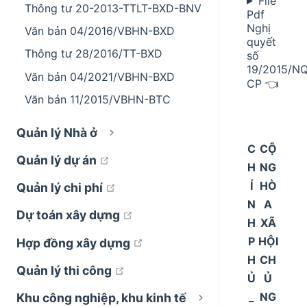
File
Thông tư 20-2013-TTLT-BXD-BNV
Pdf
Nghị
Văn bản 04/2016/VBHN-BXD
quyết
Thông tư 28/2016/TT-BXD
số
19/2015/N
Văn bản 04/2021/VBHN-BXD
CP 👈
Văn bản 11/2015/VBHN-BTC
Quản lý Nhà ở
C
CỘ
open in new window
Quản lý dự án
H
NG
Í
HÒ
open in new window
Quản lý chi phí
N
A
open in new window
Dự toán xây dựng
H
XÃ
P
HỘI
open in new window
Hợp đồng xây dựng
H
CH
open in new window
Quản lý thi công
Ủ
Ủ
_
NG
Khu công nghiệp, khu kinh tế