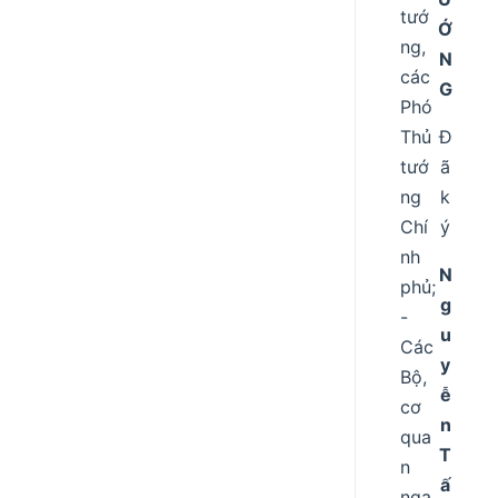
tướ
Ớ
ng,
N
các
G
Phó
Thủ
Đ
tướ
ã
ng
k
Chí
ý
nh
N
phủ;
g
-
u
Các
y
Bộ,
ễ
cơ
n
qua
T
n
ấ
nga