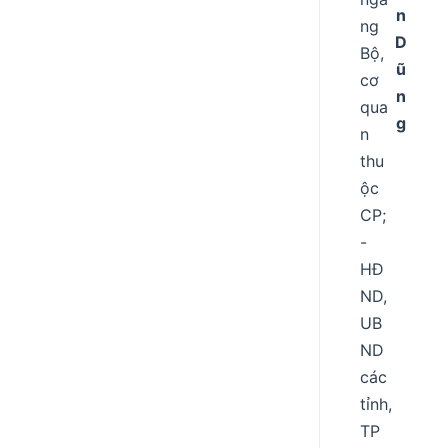
n
ng
D
Bộ,
ũ
cơ
n
qua
g
n
thu
ộc
CP;
-
HĐ
ND,
UB
ND
các
tỉnh,
TP