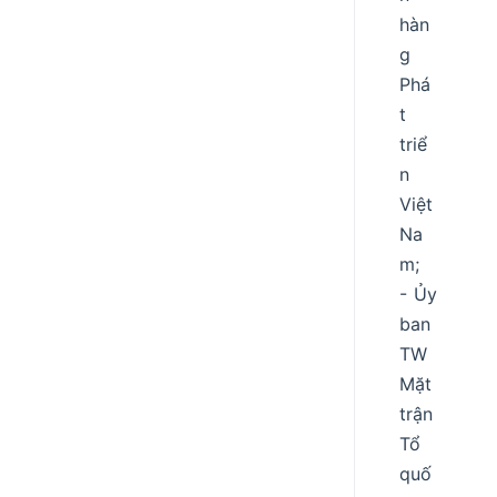
hàn
g
Phá
t
triể
n
Việt
Na
m;
- Ủy
ban
TW
Mặt
trận
Tổ
quố