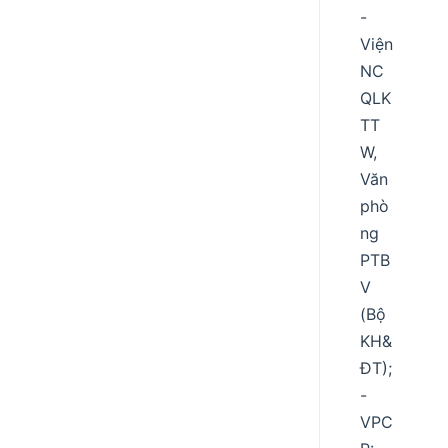
-
Viện
NC
QLK
TT
W,
Văn
phò
ng
PTB
V
(Bộ
KH&
ĐT);
-
VPC