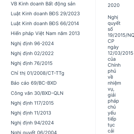
VB Kinh doanh Bất động sản
2020
Luật Kinh doanh BĐS 29/2023
Nghị
quyết
Luật Kinh doanh BĐS 66/2014
số
Hiến pháp Việt Nam năm 2013
19/2015/N
CP
Nghị định 96-2024
ngày
12/03/2015
Nghị định 02/2022
của
Nghị định 76/2015
Chính
phủ
Chỉ thị 01/2008/CT-TTg
về
nhiệm
Báo cáo 69/BC-BXD
vụ,
Công văn 30/BXD-QLN
giải
pháp
Nghị định 117/2015
chủ
yếu
Nghị định 11/2013
tiếp
Nghị định 94/2024
tục
cải
Nghị quyết 06/2004