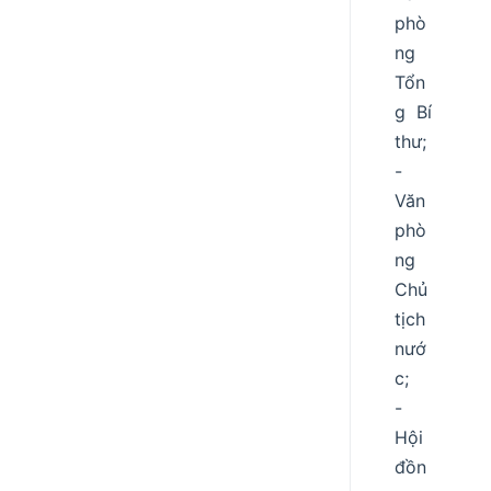
phò
ng
Tổn
g Bí
thư;
-
Văn
phò
ng
Chủ
tịch
nướ
c;
-
Hội
đồn