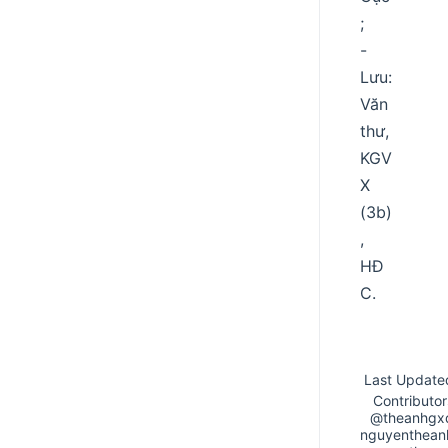
;
-
Lưu:
Văn
thư,
KGV
X
(3b)
,
HĐ
C.
Last Update
Contributor
@theanhgx
nguyenthean