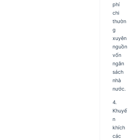
phí
chi
thườn
g
xuyên
nguồn
vốn
ngân
sách
nhà
nước.
4.
Khuyế
n
khích
các