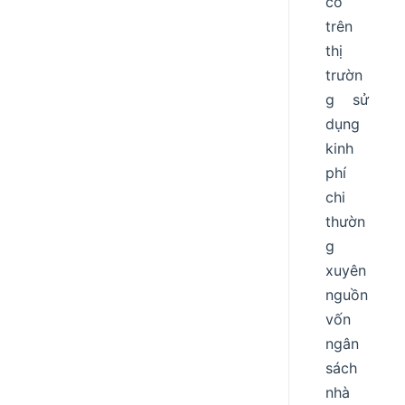
có
trên
thị
trườn
g sử
dụng
kinh
phí
chi
thườn
g
xuyên
nguồn
vốn
ngân
sách
nhà