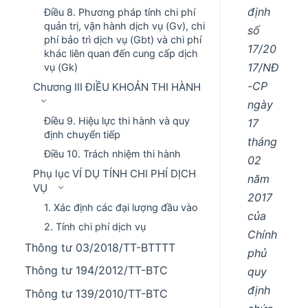
định
Điều 8. Phương pháp tính chi phí
quản trị, vận hành dịch vụ (Gv), chi
số
phí bảo trì dịch vụ (Gbt) và chi phí
17/20
khác liên quan đến cung cấp dịch
17/NĐ
vụ (Gk)
-CP
Chương III ĐIỀU KHOẢN THI HÀNH
ngày
Điều 9. Hiệu lực thi hành và quy
17
định chuyển tiếp
tháng
Điều 10. Trách nhiệm thi hành
02
Phụ lục VÍ DỤ TÍNH CHI PHÍ DỊCH
năm
VỤ
2017
1. Xác định các đại lượng đầu vào
của
2. Tính chi phí dịch vụ
Chính
Thông tư 03/2018/TT-BTTTT
phủ
Thông tư 194/2012/TT-BTC
quy
định
Thông tư 139/2010/TT-BTC