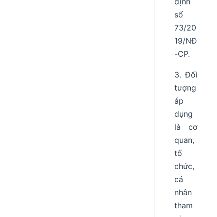
định
số
73/20
19/NĐ
-CP.
3. Đối
tượng
áp
dụng
là cơ
quan,
tổ
chức,
cá
nhân
tham