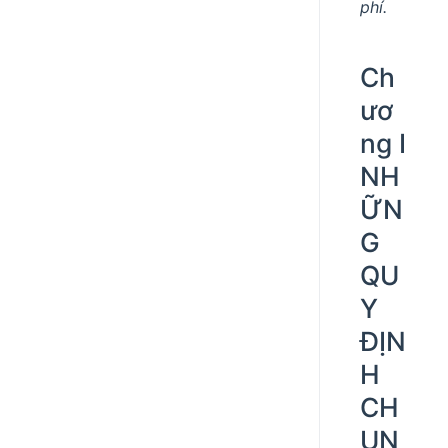
phí.
Ch
ươ
ng I
NH
ỮN
G
QU
Y
ĐỊN
H
CH
UN