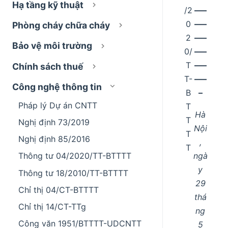
Hạ tầng kỹ thuật
/2
–––
0
–––
Phòng cháy chữa cháy
2
–––
Bảo vệ môi trường
0/
–––
T
–––
Chính sách thuế
T-
–––
Công nghệ thông tin
B
–
Pháp lý Dự án CNTT
T
Hà
T
Nghị định 73/2019
Nội
T
Nghị định 85/2016
,
T
ngà
Thông tư 04/2020/TT-BTTTT
y
Thông tư 18/2010/TT-BTTTT
29
Chỉ thị 04/CT-BTTTT
thá
Chỉ thị 14/CT-TTg
ng
Công văn 1951/BTTTT-UDCNTT
5