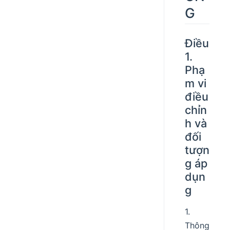
G
Điều
1.
Phạ
m vi
điều
chỉn
h và
đối
tượn
g áp
dụn
g
1.
Thông