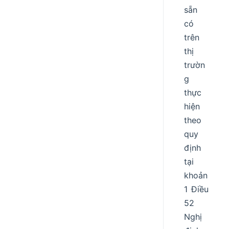
sẵn
có
trên
thị
trườn
g
thực
hiện
theo
quy
định
tại
khoản
1 Điều
52
Nghị