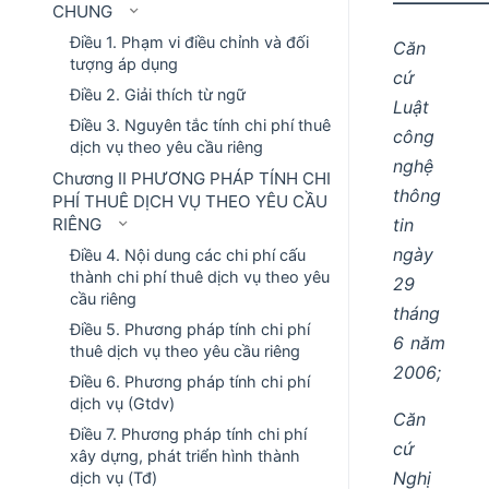
––––––––
CHUNG
Điều 1. Phạm vi điều chỉnh và đối
Căn
tượng áp dụng
cứ
Điều 2. Giải thích từ ngữ
Luật
Điều 3. Nguyên tắc tính chi phí thuê
công
dịch vụ theo yêu cầu riêng
nghệ
Chương II PHƯƠNG PHÁP TÍNH CHI
thông
PHÍ THUÊ DỊCH VỤ THEO YÊU CẦU
tin
RIÊNG
ngày
Điều 4. Nội dung các chi phí cấu
thành chi phí thuê dịch vụ theo yêu
29
cầu riêng
tháng
Điều 5. Phương pháp tính chi phí
6 năm
thuê dịch vụ theo yêu cầu riêng
2006;
Điều 6. Phương pháp tính chi phí
dịch vụ (Gtdv)
Căn
Điều 7. Phương pháp tính chi phí
cứ
xây dựng, phát triển hình thành
Nghị
dịch vụ (Tđ)