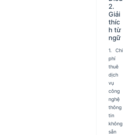
2.
Giải
thíc
h từ
ngữ
1. Chi
phí
thuê
dịch
vụ
công
nghệ
thông
tin
không
sẵn