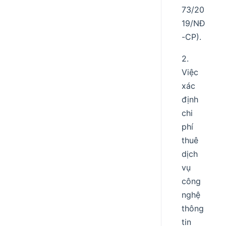
73/20
19/NĐ
-CP).
2.
Việc
xác
định
chi
phí
thuê
dịch
vụ
công
nghệ
thông
tin