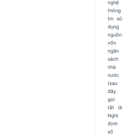
nghệ
thông
tin sử
dụng
nguồn
vốn
ngân
sách
nhà
nước
(sau
đây
gọi
tắt là
Nghị
định
số