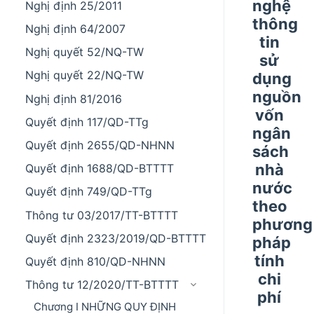
nghệ
Nghị định 25/2011
thông
Nghị định 64/2007
tin
Nghị quyết 52/NQ-TW
sử
Nghị quyết 22/NQ-TW
dụng
nguồn
Nghị định 81/2016
vốn
Quyết định 117/QD-TTg
ngân
Quyết định 2655/QD-NHNN
sách
nhà
Quyết định 1688/QD-BTTTT
nước
Quyết định 749/QD-TTg
theo
Thông tư 03/2017/TT-BTTTT
phương
Quyết định 2323/2019/QD-BTTTT
pháp
tính
Quyết định 810/QD-NHNN
chi
Thông tư 12/2020/TT-BTTTT
phí
Chương I NHỮNG QUY ĐỊNH