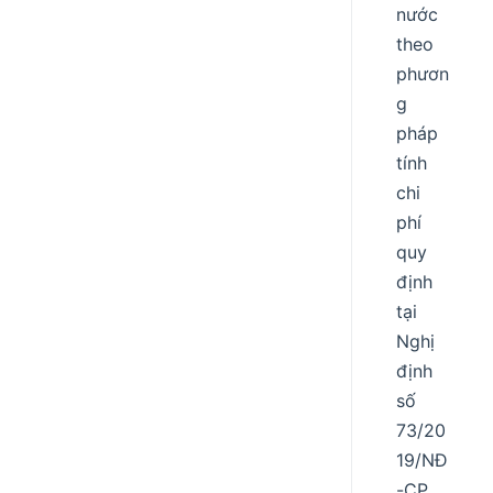
nước
theo
phươn
g
pháp
tính
chi
phí
quy
định
tại
Nghị
định
số
73/20
19/NĐ
-CP