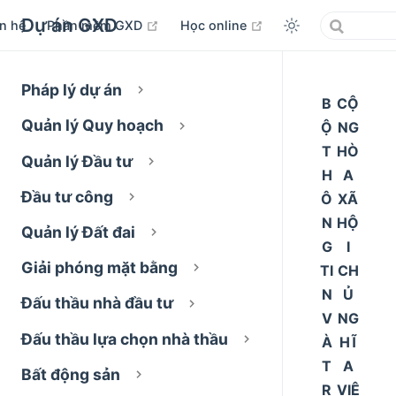
Dự án GXD
open in new window
open in new window
ên hệ
Phần mềm GXD
Học online
Pháp lý dự án
B
CỘ
Quản lý Quy hoạch
Ộ
NG
T
HÒ
Quản lý Đầu tư
H
A
Đầu tư công
Ô
XÃ
N
HỘ
Quản lý Đất đai
G
I
Giải phóng mặt bằng
TI
CH
N
Ủ
Đấu thầu nhà đầu tư
V
NG
Đấu thầu lựa chọn nhà thầu
À
HĨ
T
A
Bất động sản
R
VIỆ