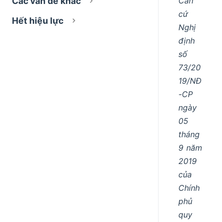
Căn
Các vấn đề khác
cứ
Hết hiệu lực
Nghị
định
số
73/20
19/NĐ
-CP
ngày
05
tháng
9 năm
2019
của
Chính
phủ
quy