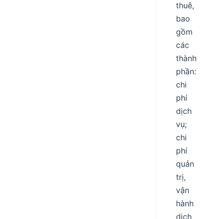
thuê,
bao
gồm
các
thành
phần:
chi
phí
dịch
vụ;
chi
phí
quản
trị,
vận
hành
dịch