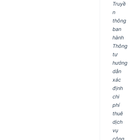
Truyề
n
thông
ban
hành
Thông
tư
hướng
dẫn
xác
định
chi
phí
thuê
dịch
vụ
công