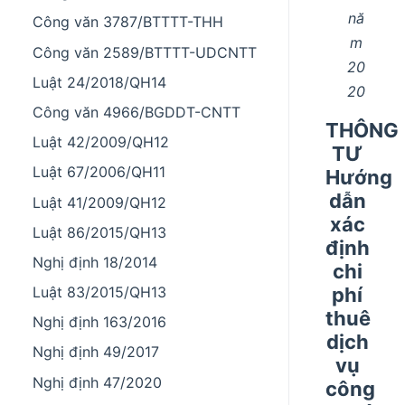
nă
Công văn 3787/BTTTT-THH
m
Công văn 2589/BTTTT-UDCNTT
20
Luật 24/2018/QH14
20
Công văn 4966/BGDDT-CNTT
THÔNG
Luật 42/2009/QH12
TƯ
Luật 67/2006/QH11
Hướng
dẫn
Luật 41/2009/QH12
xác
Luật 86/2015/QH13
định
Nghị định 18/2014
chi
phí
Luật 83/2015/QH13
thuê
Nghị định 163/2016
dịch
Nghị định 49/2017
vụ
Nghị định 47/2020
công