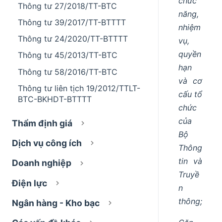
chức
Thông tư 27/2018/TT-BTC
năng,
Thông tư 39/2017/TT-BTTTT
nhiệm
Thông tư 24/2020/TT-BTTTT
vụ,
quyền
Thông tư 45/2013/TT-BTC
hạn
Thông tư 58/2016/TT-BTC
và cơ
Thông tư liên tịch 19/2012/TTLT-
cấu tổ
BTC-BKHDT-BTTTT
chức
của
Thẩm định giá
Bộ
Dịch vụ công ích
Thông
tin và
Doanh nghiệp
Truyề
Điện lực
n
thông;
Ngân hàng - Kho bạc