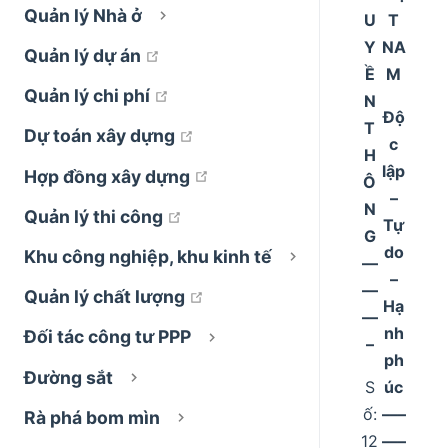
Quản lý Nhà ở
U
T
Y
NA
open in new window
Quản lý dự án
Ề
M
open in new window
Quản lý chi phí
N
Độ
T
open in new window
Dự toán xây dựng
c
H
lập
open in new window
Hợp đồng xây dựng
Ô
–
N
open in new window
Quản lý thi công
Tự
G
do
Khu công nghiệp, khu kinh tế
––
–
––
open in new window
Quản lý chất lượng
Hạ
––
nh
Đối tác công tư PPP
–
ph
Đường sắt
S
úc
ố:
–––
Rà phá bom mìn
12
–––