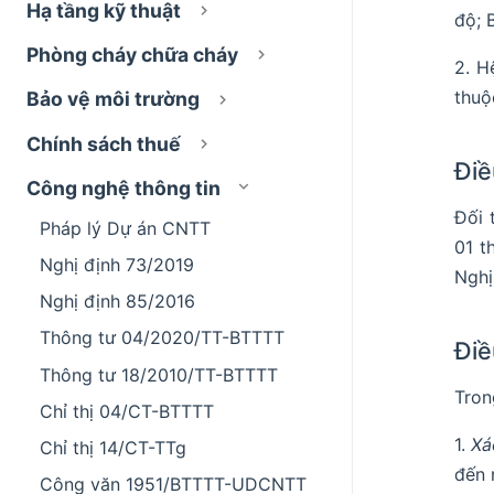
Hạ tầng kỹ thuật
độ; 
Phòng cháy chữa cháy
2. H
thuộ
Bảo vệ môi trường
Chính sách thuế
Điề
Công nghệ thông tin
Đối 
Pháp lý Dự án CNTT
01 t
Nghị định 73/2019
Nghị
Nghị định 85/2016
Thông tư 04/2020/TT-BTTTT
Điề
Thông tư 18/2010/TT-BTTTT
Tron
Chỉ thị 04/CT-BTTTT
1.
Xá
Chỉ thị 14/CT-TTg
đến 
Công văn 1951/BTTTT-UDCNTT