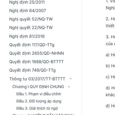
1. V
Nghị định 25/2011
Nghị
Nghị định 64/2007
2. H
Nghị quyết 52/NQ-TW
thiế
Nghị quyết 22/NQ-TW
Nghị định 81/2016
3. H
của 
Quyết định 117/QD-TTg
Quyết định 2655/QD-NHNN
a) H
Quyết định 1688/QD-BTTTT
b) H
Quyết định 749/QD-TTg
c) H
Thông tư 03/2017/TT-BTTTT
Chương I QUY ĐỊNH CHUNG
d) H
Điều 1. Phạm vi điều chỉnh
khác
Điều 2. Đối tượng áp dụng
đ) H
Điều 3. Giải thích từ ngữ