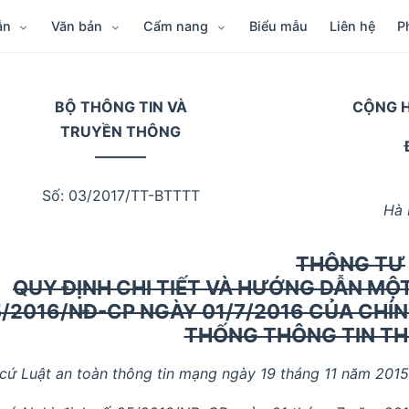
ẫn
Văn bản
Cẩm nang
Biểu mẫu
Liên hệ
P
BỘ THÔNG TIN VÀ
CỘNG H
TRUYỀN THÔNG
–––––––
Số: 03/2017/TT-BTTTT
Hà 
THÔNG TƯ
QUY ĐỊNH CHI TIẾT VÀ HƯỚNG DẪN MỘT
/2016/NĐ-CP NGÀY 01/7/2016 CỦA CHÍ
THỐNG THÔNG TIN TH
cứ Luật an toàn thông tin mạng ngày 19 tháng 11 năm 2015