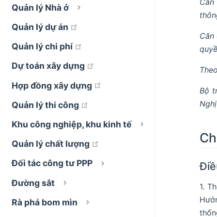
Căn 
Quản lý Nhà ở
thôn
open in new window
Quản lý dự án
Căn 
open in new window
Quản lý chi phí
quyề
open in new window
Dự toán xây dựng
Theo
open in new window
Hợp đồng xây dựng
Bộ t
Nghị
open in new window
Quản lý thi công
Khu công nghiệp, khu kinh tế
Ch
open in new window
Quản lý chất lượng
Đối tác công tư PPP
Điề
Đường sắt
1. T
Hướn
Rà phá bom mìn
thốn