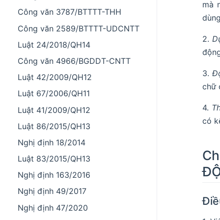
mà n
Công văn 3787/BTTTT-THH
dùng
Công văn 2589/BTTTT-UDCNTT
2.
D
Luật 24/2018/QH14
động
Công văn 4966/BGDDT-CNTT
3.
Độ
Luật 42/2009/QH12
chữ 
Luật 67/2006/QH11
4.
Th
Luật 41/2009/QH12
có k
Luật 86/2015/QH13
Nghị định 18/2014
Ch
Luật 83/2015/QH13
ĐỘ
Nghị định 163/2016
Nghị định 49/2017
Điề
Nghị định 47/2020