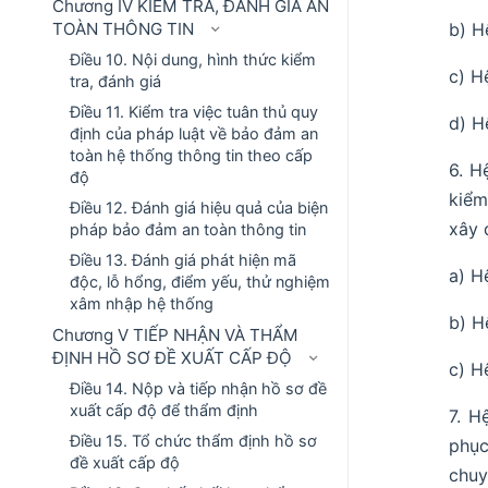
Chương IV KIỂM TRA, ĐÁNH GIÁ AN
TOÀN THÔNG TIN
b) H
Điều 10. Nội dung, hình thức kiểm
c) H
tra, đánh giá
Điều 11. Kiểm tra việc tuân thủ quy
d) H
định của pháp luật về bảo đảm an
toàn hệ thống thông tin theo cấp
6. H
độ
kiểm
Điều 12. Đánh giá hiệu quả của biện
xây 
pháp bảo đảm an toàn thông tin
Điều 13. Đánh giá phát hiện mã
a) H
độc, lỗ hổng, điểm yếu, thử nghiệm
xâm nhập hệ thống
b) H
Chương V TIẾP NHẬN VÀ THẨM
ĐỊNH HỒ SƠ ĐỀ XUẤT CẤP ĐỘ
c) H
Điều 14. Nộp và tiếp nhận hồ sơ đề
xuất cấp độ để thẩm định
7. H
Điều 15. Tổ chức thẩm định hồ sơ
phục
đề xuất cấp độ
chuy