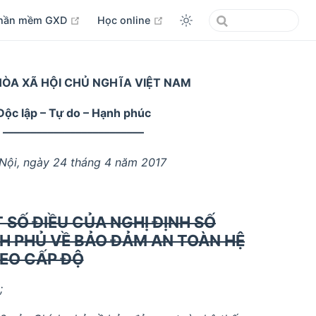
open in new window
open in new window
hần mềm GXD
Học online
ÒA XÃ HỘI CHỦ NGHĨA VIỆT NAM
Độc lập – Tự do – Hạnh phúc
–––––––––––––––––––––––––
Nội, ngày 24 tháng 4 năm 2017
 SỐ ĐIỀU CỦA NGHỊ ĐỊNH SỐ
NH PHỦ VỀ BẢO ĐẢM AN TOÀN HỆ
EO CẤP ĐỘ
;