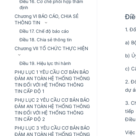
Điều 16. Cơ chế phối hợp thẩm
định
Điề
Chương VI BÁO CÁO, CHIA SẺ
THÔNG TIN
1. Đ
Điều 17. Chế độ báo cáo
Điều 18. Chia sẻ thông tin
a) B
Chương VII TỔ CHỨC THỰC HIỆN
b) Ủ
Điều 19. Hiệu lực thi hành
c) C
PHỤ LỤC 1 YÊU CẦU CƠ BẢN BẢO
ĐẢM AN TOÀN HỆ THỐNG THÔNG
2. Đ
TIN ĐỐI VỚI HỆ THỐNG THÔNG
dự á
TIN CẤP ĐỘ 1
PHỤ LỤC 2 YÊU CẦU CƠ BẢN BẢO
3. C
ĐẢM AN TOÀN HỆ THỐNG THÔNG
tiếp
TIN ĐỐI VỚI HỆ THỐNG THÔNG
TIN CẤP ĐỘ 2
Điều
PHỤ LỤC 3 YÊU CẦU CƠ BẢN BẢO
Việc
ĐẢM AN TOÀN HỆ THỐNG THÔNG