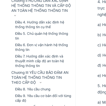
Chương II HƯỚNG DẪN XÁC ĐỊNH
4. H
HỆ THỐNG THÔNG TIN VÀ CẤP ĐỘ
trực
AN TOÀN HỆ THỐNG THÔNG TIN
nghệ
Điều 4. Hướng dẫn xác định hệ
a) H
thống thông tin cụ thể
Điều 5. Chủ quản hệ thống thông
b) H
tin
c) H
Điều 6. Đơn vị vận hành hệ thống
thông tin
d) H
Điều 7. Hướng dẫn xác định và
thuyết minh cấp độ an toàn hệ
đ) H
thống thông tin
Chương III YÊU CẦU BẢO ĐẢM AN
e) H
TOÀN HỆ THỐNG THÔNG TIN
THEO CẤP ĐỘ
5. H
Điều 8. Yêu cầu chung
động
Điều 9. Yêu cầu cơ bản đối với từng
cấp độ
a) M