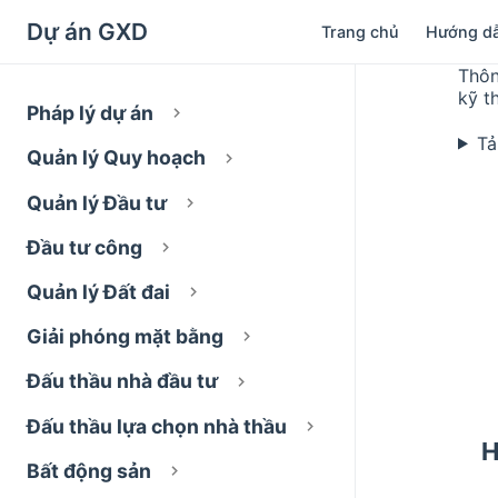
Dự án GXD
Trang chủ
Hướng d
Thôn
kỹ t
Pháp lý dự án
Tả
Quản lý Quy hoạch
Quản lý Đầu tư
Đầu tư công
Quản lý Đất đai
Giải phóng mặt bằng
Đấu thầu nhà đầu tư
Đấu thầu lựa chọn nhà thầu
H
Bất động sản