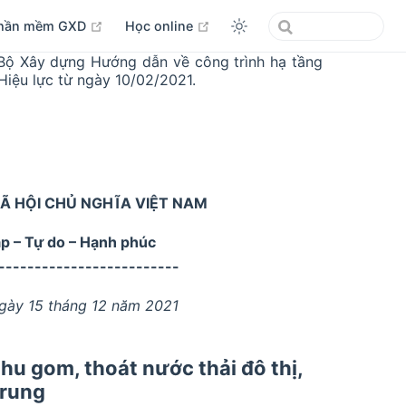
open in new window
open in new window
hần mềm GXD
Học online
Bộ Xây dựng Hướng dẫn về công trình hạ tầng
 Hiệu lực từ ngày 10/02/2021.
Ã HỘI CHỦ NGHĨA VIỆT NAM
ập – Tự do – Hạnh phúc
-------------------------
ngày 15 tháng 12 năm 2021
hu gom, thoát nước thải đô thị,
trung