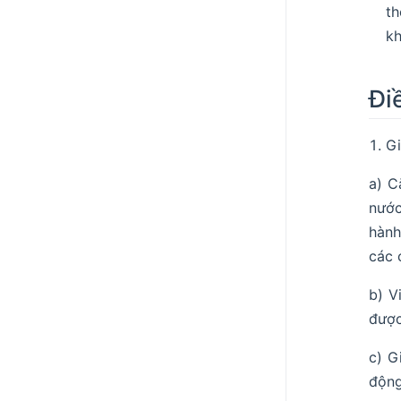
th
kh
Đi
Gi
a) C
nước
hành
các 
b) V
được
c) G
động