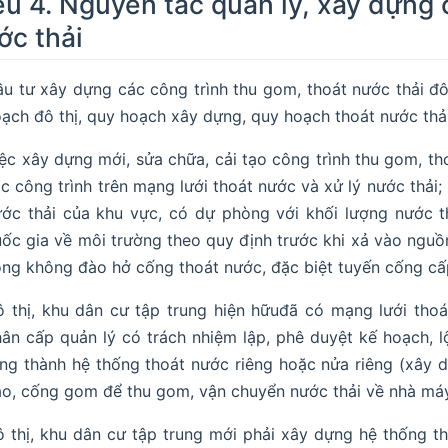
ều 4. Nguyên tắc quản lý, xây dựng 
ớc thải
u tư xây dựng các công trình thu gom, thoát nước thải đô
ạch đô thị, quy hoạch xây dựng, quy hoạch thoát nước thải
ệc xây dựng mới, sửa chữa, cải tạo công trình thu gom, t
c công trình trên mạng lưới thoát nước và xử lý nước thải
ớc thải của khu vực, có dự phòng với khối lượng nước th
ốc gia về môi trường theo quy định trước khi xả vào nguồn
ng không đào hở cống thoát nước, đặc biệt tuyến cống cấp
 thị, khu dân cư tập trung hiện hữuđã có mạng lưới tho
ân cấp quản lý có trách nhiệm lập, phê duyệt kế hoạch, l
ng thành hệ thống thoát nước riêng hoặc nửa riêng (xây 
o, cống gom để thu gom, vận chuyển nước thải về nhà máy 
 thị, khu dân cư tập trung mới phải xây dựng hệ thống th