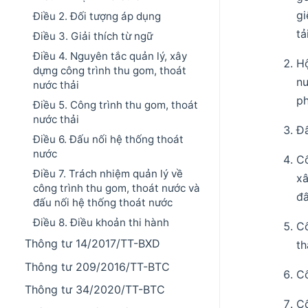
gi
Điều 2. Đối tượng áp dụng
tả
Điều 3. Giải thích từ ngữ
Điều 4. Nguyên tắc quản lý, xây
Hộ
dựng công trình thu gom, thoát
nư
nước thải
ph
Điều 5. Công trình thu gom, thoát
nước thải
Đấ
Điều 6. Đấu nối hệ thống thoát
nước
Cố
Điều 7. Trách nhiệm quản lý về
xâ
công trình thu gom, thoát nước và
đấ
đấu nối hệ thống thoát nước
Điều 8. Điều khoản thi hành
Cố
Thông tư 14/2017/TT-BXD
th
Thông tư 209/2016/TT-BTC
Cố
Thông tư 34/2020/TT-BTC
Cố