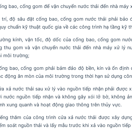
ng bao, cống gom để vận chuyển nước thải đến nhà máy x
ị trí, độ sâu đặt cống bao, cống gom nước thải phải bảo 
quy chuẩn kỹ thuật quốc gia về các công trình hạ tầng kỹ t
ường kính, vận tốc, độ dốc của cống bao, cống gom nước
g thu gom và vận chuyển nước thải đến nhà máy xử lý nướ
i môi trường;
ống bao, cống gom phải bảm đảo độ bền, kín và ổn định dư
ác động ăn mòn của môi trường trong thời hạn sử dụng công
a xả nước thải sau xử lý vào nguồn tiếp nhận phải được x
i nước nguồn tiếp nhận và không gây xói lở bờ, không ả
ình xung quanh và hoạt động giao thông trên thủy vực.
ếng thăm của công trình cửa xả nước thải được xây dựng tạ
ểm soát nguồn thải và lấy mẫu trước khi xả vào nguồn tiếp