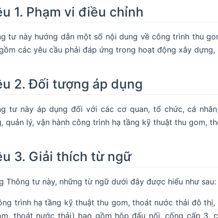
ều 1. Phạm vi điều chỉnh
g tư này hướng dẫn một số nội dung về công trình thu gom,
gồm các yêu cầu phải đáp ứng trong hoạt động xây dựng, q
ều 2. Đối tượng áp dụng
g tư này áp dụng đối với các cơ quan, tổ chức, cá nhân
, quản lý, vận hành công trình hạ tầng kỹ thuật thu gom, th
ều 3. Giải thích từ ngữ
g Thông tư này, những từ ngữ dưới đây được hiểu như sau:
ng trình hạ tầng kỹ thuật thu gom, thoát nước thải đô thị, 
m, thoát nước thải) bao gồm hộp đấu nối, cống cấp 3, c