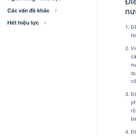
Đi
nư
Các vấn đề khác
Hết hiệu lực
Đầ
ho
Vi
cá
nư
qu
cô
Đô
ph
rộ
ba
Đô