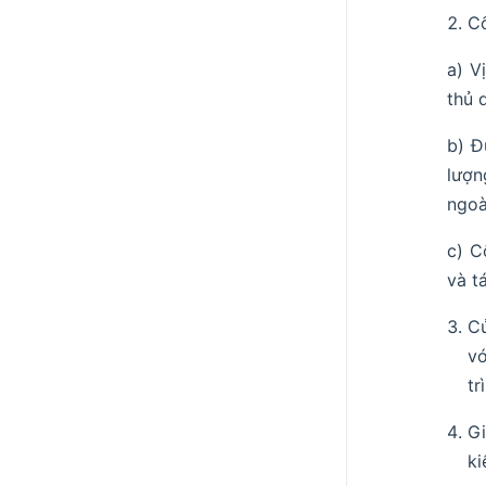
Cố
a) V
thủ 
b) Đ
lượn
ngoà
c) C
và t
Cử
vớ
tr
Gi
ki