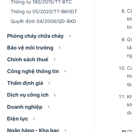
Thông tư 190/2015/TT-BTC
Cố
Thông tư 05/2020/TT-BKHDT
kh
Quyết định 04/2008/QD-BXD
bơ
Phòng cháy chữa cháy
Gi
Bảo vệ môi trường
tá
ng
Chính sách thuế
C
Công nghệ thông tin
th
Thẩm định giá
qu
Dịch vụ công ích
Kh
kh
Doanh nghiệp
du
Điện lực
Ngân hàng - Kho bạc