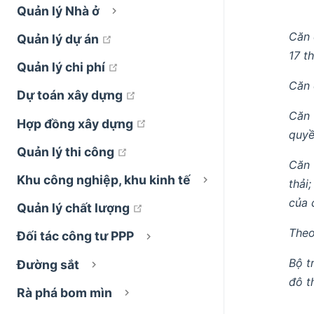
Quản lý Nhà ở
Căn 
open in new window
Quản lý dự án
17 t
open in new window
Quản lý chi phí
Căn 
open in new window
Dự toán xây dựng
Căn 
open in new window
Hợp đồng xây dựng
quyề
open in new window
Quản lý thi công
Căn 
Khu công nghiệp, khu kinh tế
thải
của 
open in new window
Quản lý chất lượng
Theo
Đối tác công tư PPP
Bộ t
Đường sắt
đô t
Rà phá bom mìn