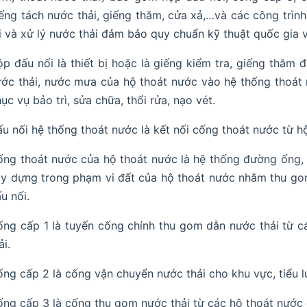
ếng tách nước thải, giếng thăm, cửa xả,…và các công trì
i và xử lý nước thải đảm bảo quy chuẩn kỹ thuật quốc gia 
p đấu nối là thiết bị hoặc là giếng kiểm tra, giếng thăm
ớc thải, nước mưa của hộ thoát nước vào hệ thống thoát n
ục vụ bảo trì, sửa chữa, thổi rửa, nạo vét.
u nối hệ thống thoát nước là kết nối cống thoát nước từ h
ng thoát nước của hộ thoát nước là hệ thống đường ống,
y dựng trong phạm vi đất của hộ thoát nước nhằm thu go
u nối.
ng cấp 1 là tuyến cống chính thu gom dẫn nước thải từ c
ải.
ng cấp 2 là cống vận chuyển nước thải cho khu vực, tiểu 
ng cấp 3 là cống thu gom nước thải từ các hộ thoát nước