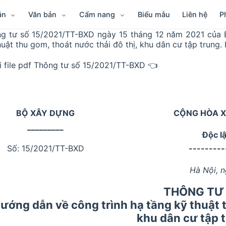
ẫn
Văn bản
Cẩm nang
Biểu mẫu
Liên hệ
P
g tư số 15/2021/TT-BXD ngày 15 tháng 12 năm 2021 của 
huật thu gom, thoát nước thải đô thị, khu dân cư tập trung.
i file pdf Thông tư số 15/2021/TT-BXD 👈
BỘ XÂY DỰNG
CỘNG HÒA X
_________
Độc l
Số: 15/2021/TT-BXD
---------
Hà Nội, 
THÔNG TƯ
ướng dẫn về công trình hạ tầng kỹ thuật t
khu dân cư tập 