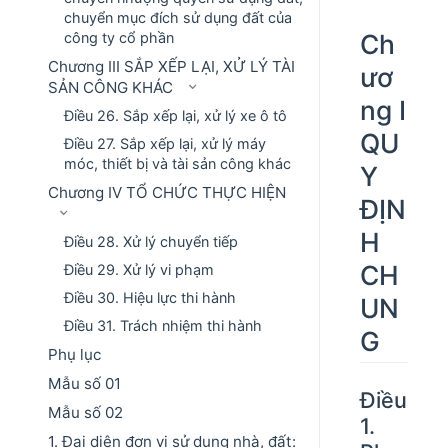
chuyển mục đích sử dụng đất của
Ch
công ty cổ phần
Chương III SẮP XẾP LẠI, XỬ LÝ TÀI
ươ
SẢN CÔNG KHÁC
ng I
Điều 26. Sắp xếp lại, xử lý xe ô tô
QU
Điều 27. Sắp xếp lại, xử lý máy
móc, thiết bị và tài sản công khác
Y
Chương IV TỔ CHỨC THỰC HIỆN
ĐỊN
H
Điều 28. Xử lý chuyển tiếp
CH
Điều 29. Xử lý vi phạm
Điều 30. Hiệu lực thi hành
UN
Điều 31. Trách nhiệm thi hành
G
Phụ lục
Mẫu số 01
Điều
Mẫu số 02
1.
1. Đại diện đơn vị sử dụng nhà, đất: