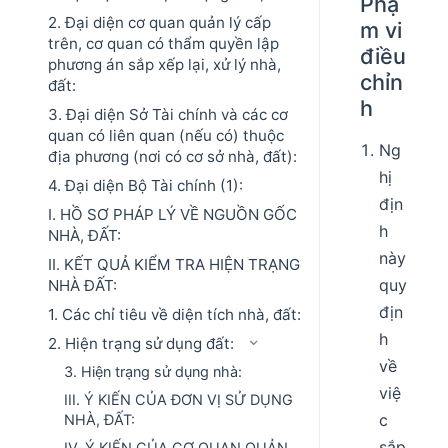
Phạ
2. Đại diện cơ quan quản lý cấp
m vi
trên, cơ quan có thẩm quyền lập
điều
phương án sắp xếp lại, xử lý nhà,
chỉn
đất:
h
3. Đại diện Sở Tài chính và các cơ
quan có liên quan (nếu có) thuộc
Ng
địa phương (nơi có cơ sở nhà, đất):
hị
4. Đại diện Bộ Tài chính (1):
địn
I. HỒ SƠ PHÁP LÝ VỀ NGUỒN GỐC
h
NHÀ, ĐẤT:
này
II. KẾT QUẢ KIỂM TRA HIỆN TRẠNG
quy
NHÀ ĐẤT:
địn
1. Các chỉ tiêu về diện tích nhà, đất:
h
2. Hiện trạng sử dụng đất:
về
3. Hiện trạng sử dụng nhà:
việ
III. Ý KIẾN CỦA ĐƠN VỊ SỬ DỤNG
c
NHÀ, ĐẤT:
sắp
IV. Ý KIẾN CỦA CƠ QUAN QUẢN