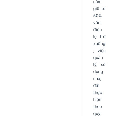
nắm
giữ từ
50%
vốn
điều
lệ trở
xuống
, việc
quản
lý, sử
dụng
nhà,
đất
thực
hiện
theo
quy