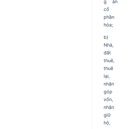
g án
cổ
phần
hóa;
b)
Nhà,
đất
thuê,
thuê
lại,
nhận
góp
vốn,
nhận
giữ
hộ,