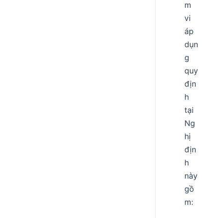
m
vi
áp
dụn
g
quy
địn
h
tại
Ng
hị
địn
h
này
gồ
m: