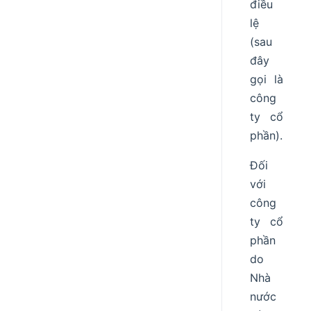
điều
lệ
(sau
đây
gọi là
công
ty cổ
phần).
Đối
với
công
ty cổ
phần
do
Nhà
nước