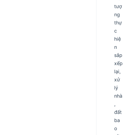
tượ
ng
thự
c
hiệ
n
sắp
xếp
lại,
xử
lý
nhà
,
đất
ba
o