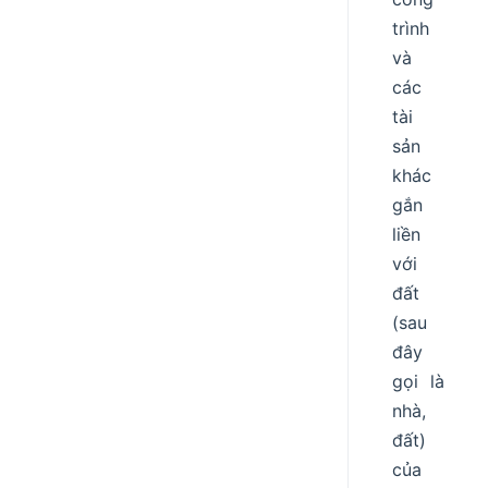
trình
và
các
tài
sản
khác
gắn
liền
với
đất
(sau
đây
gọi là
nhà,
đất)
của