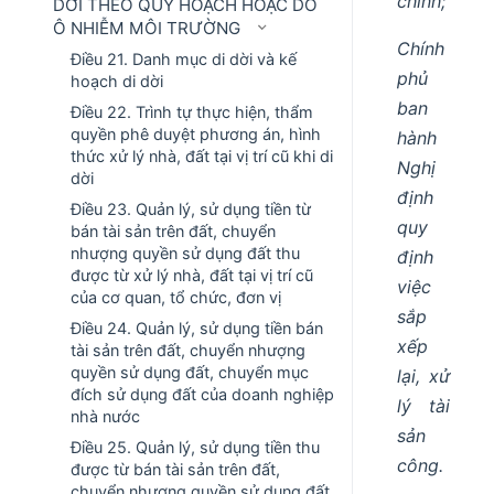
chính;
DỜI THEO QUY HOẠCH HOẶC DO
Ô NHIỄM MÔI TRƯỜNG
Chính
Điều 21. Danh mục di dời và kế
phủ
hoạch di dời
ban
Điều 22. Trình tự thực hiện, thẩm
quyền phê duyệt phương án, hình
hành
thức xử lý nhà, đất tại vị trí cũ khi di
Nghị
dời
định
Điều 23. Quản lý, sử dụng tiền từ
quy
bán tài sản trên đất, chuyển
nhượng quyền sử dụng đất thu
định
được từ xử lý nhà, đất tại vị trí cũ
việc
của cơ quan, tổ chức, đơn vị
sắp
Điều 24. Quản lý, sử dụng tiền bán
xếp
tài sản trên đất, chuyển nhượng
quyền sử dụng đất, chuyển mục
lại, xử
đích sử dụng đất của doanh nghiệp
lý tài
nhà nước
sản
Điều 25. Quản lý, sử dụng tiền thu
công.
được từ bán tài sản trên đất,
chuyển nhượng quyền sử dụng đất,