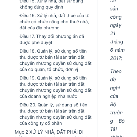
tài
Điều 15. Xử lý nhà, đất sử dụng
không đúng quy định
sản
Điều 16. Xử lý nhà, đất thuê của tổ
công
chức có chức năng cho thuê nhà,
ngày
đất của địa phương
21
Điều 17. Thay đổi phương án đã
tháng
được phê duyệt
6 năm
Điều 18. Quản lý, sử dụng số tiền
thu được từ bán tài sản trên đất,
2017;
chuyển nhượng quyền sử dụng đất
của cơ quan, tổ chức, đơn vị
Theo
Điều 19. Quản lý, sử dụng số tiền
đề
thu được từ bán tài sản trên đất,
nghị
chuyển nhượng quyền sử dụng đất
của
của doanh nghiệp nhà nước
Bộ
Điều 20. Quản lý, sử dụng số tiền
thu được từ bán tài sản trên đất,
trưởn
chuyển nhượng quyền sử dụng đất
g Bộ
của công ty cổ phần
Tài
Mục 2 XỬ LÝ NHÀ, ĐẤT PHẢI DI