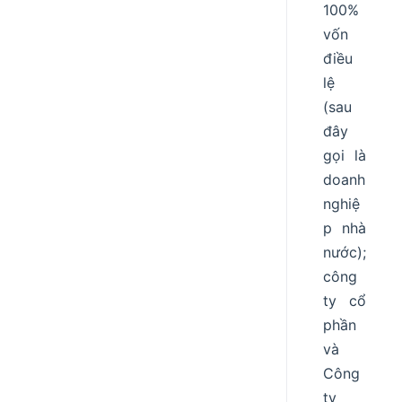
100%
vốn
điều
lệ
(sau
đây
gọi là
doanh
nghiệ
p nhà
nước);
công
ty cổ
phần
và
Công
ty