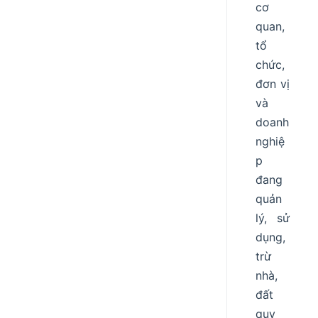
cơ
quan,
tổ
chức,
đơn vị
và
doanh
nghiệ
p
đang
quản
lý, sử
dụng,
trừ
nhà,
đất
quy