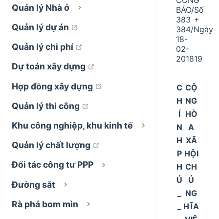
Quản lý Nhà ở
BÁO/Số
383 +
open in new window
Quản lý dự án
384/Ngày
18-
open in new window
Quản lý chi phí
02-
201819
open in new window
Dự toán xây dựng
open in new window
Hợp đồng xây dựng
C
CỘ
H
NG
open in new window
Quản lý thi công
Í
HÒ
Khu công nghiệp, khu kinh tế
N
A
H
XÃ
open in new window
Quản lý chất lượng
P
HỘI
Đối tác công tư PPP
H
CH
Ủ
Ủ
Đường sắt
_
NG
Rà phá bom mìn
_
HĨA