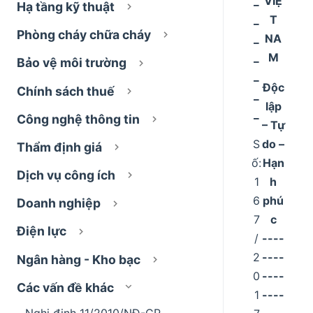
_
VIỆ
Hạ tầng kỹ thuật
_
T
Phòng cháy chữa cháy
_
NA
_
M
Bảo vệ môi trường
_
Độc
Chính sách thuế
_
lập
_
Công nghệ thông tin
– Tự
S
do –
Thẩm định giá
ố:
Hạn
Dịch vụ công ích
1
h
6
phú
Doanh nghiệp
7
c
Điện lực
/
----
2
----
Ngân hàng - Kho bạc
0
----
Các vấn đề khác
1
----