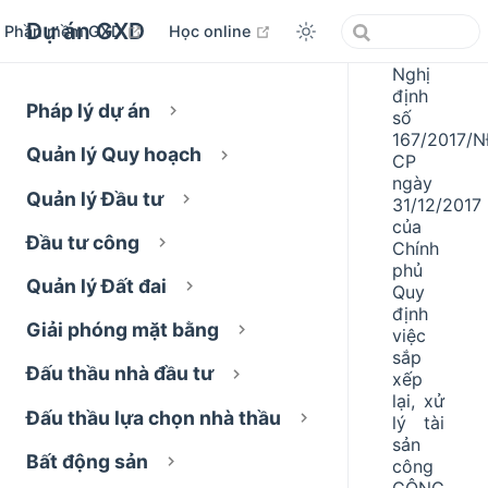
Dự án GXD
open in new window
open in new window
Phần mềm GXD
Học online
Nghị
định
Pháp lý dự án
số
167/2017/N
Quản lý Quy hoạch
CP
ngày
Quản lý Đầu tư
31/12/2017
của
Đầu tư công
Chính
phủ
Quản lý Đất đai
Quy
định
Giải phóng mặt bằng
việc
sắp
Đấu thầu nhà đầu tư
xếp
lại, xử
Đấu thầu lựa chọn nhà thầu
lý tài
sản
Bất động sản
công
CÔNG