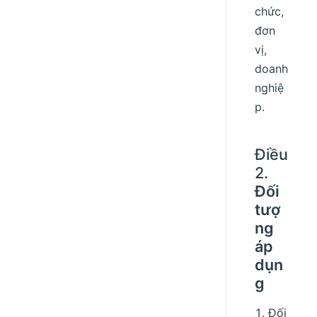
chức,
đơn
vị,
doanh
nghiệ
p.
Điều
2.
Đối
tượ
ng
áp
dụn
g
Đối