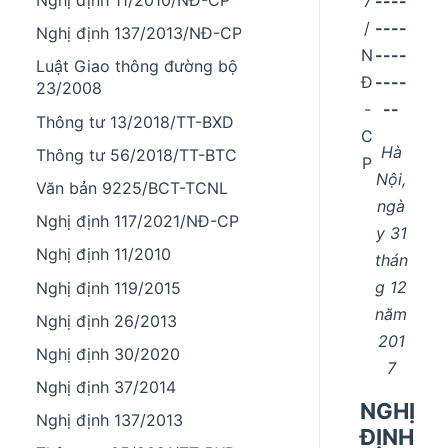
Nghị định 11/2010/NĐ-CP
7
----
/
----
Nghị định 137/2013/NĐ-CP
N
----
Luật Giao thông đường bộ
Đ
----
23/2008
-
--
Thông tư 13/2018/TT-BXD
C
Hà
Thông tư 56/2018/TT-BTC
P
Nội,
Văn bản 9225/BCT-TCNL
ngà
Nghị định 117/2021/NĐ-CP
y 31
Nghị định 11/2010
thán
g 12
Nghị định 119/2015
năm
Nghị định 26/2013
201
Nghị định 30/2020
7
Nghị định 37/2014
NGHỊ
Nghị định 137/2013
ĐỊNH