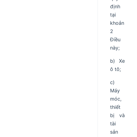
định
tại
khoản
2
Điều
này;
b) Xe
ô tô;
c)
Máy
móc,
thiết
bị và
tài
sản