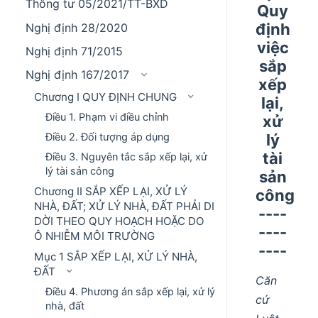
Thông tư 05/2021/TT-BXD
Quy
định
Nghị định 28/2020
việc
Nghị định 71/2015
sắp
Nghị định 167/2017
xếp
Chương I QUY ĐỊNH CHUNG
lại,
Điều 1. Phạm vi điều chỉnh
xử
Điều 2. Đối tượng áp dụng
lý
tài
Điều 3. Nguyên tắc sắp xếp lại, xử
lý tài sản công
sản
Chương II SẮP XẾP LẠI, XỬ LÝ
công
NHÀ, ĐẤT; XỬ LÝ NHÀ, ĐẤT PHẢI DI
----
DỜI THEO QUY HOẠCH HOẶC DO
----
Ô NHIỄM MÔI TRƯỜNG
----
Mục 1 SẮP XẾP LẠI, XỬ LÝ NHÀ,
ĐẤT
Căn
Điều 4. Phương án sắp xếp lại, xử lý
cứ
nhà, đất