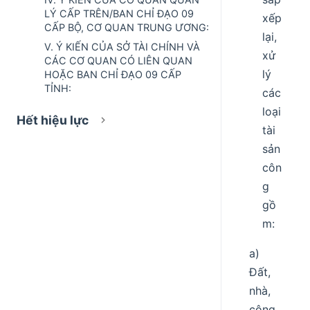
LÝ CẤP TRÊN/BAN CHỈ ĐẠO 09
xếp
CẤP BỘ, CƠ QUAN TRUNG ƯƠNG:
lại,
V. Ý KIẾN CỦA SỞ TÀI CHÍNH VÀ
xử
CÁC CƠ QUAN CÓ LIÊN QUAN
lý
HOẶC BAN CHỈ ĐẠO 09 CẤP
TỈNH:
các
loại
Hết hiệu lực
tài
sản
côn
g
gồ
m:
a)
Đất,
nhà,
công