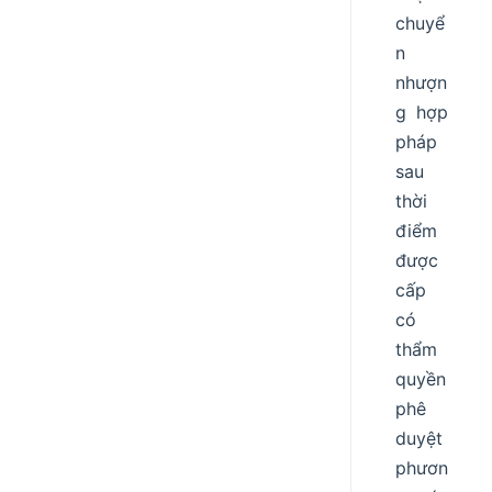
chuyể
n
nhượn
g hợp
pháp
sau
thời
điểm
được
cấp
có
thẩm
quyền
phê
duyệt
phươn