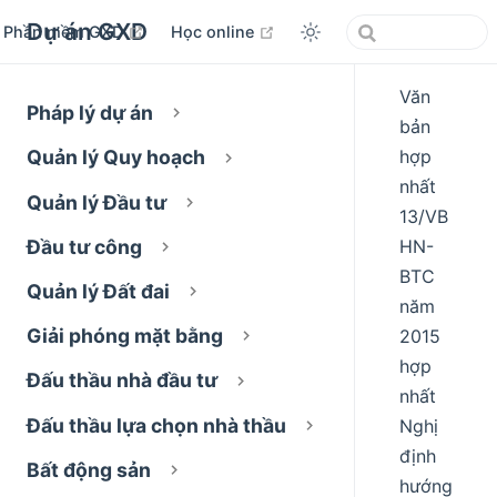
Dự án GXD
open in new window
open in new window
Phần mềm GXD
Học online
Văn
Pháp lý dự án
bản
hợp
Quản lý Quy hoạch
nhất
Quản lý Đầu tư
13/VB
HN-
Đầu tư công
BTC
Quản lý Đất đai
năm
Giải phóng mặt bằng
2015
hợp
Đấu thầu nhà đầu tư
nhất
Đấu thầu lựa chọn nhà thầu
Nghị
định
Bất động sản
hướng