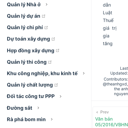
Quản lý Nhà ở
dẫn
Luật
open in new window
Quản lý dự án
Thuế
open in new window
Quản lý chi phí
giá trị
gia
open in new window
Dự toán xây dựng
tăng
open in new window
Hợp đồng xây dựng
open in new window
Quản lý thi công
Last
Khu công nghiệp, khu kinh tế
Updated:
Contributors:
@theanhgxd
,
open in new window
Quản lý chất lượng
the anh
nguyen
Đối tác công tư PPP
Đường sắt
Prev
Văn bản
Rà phá bom mìn
05/2016/VBHN