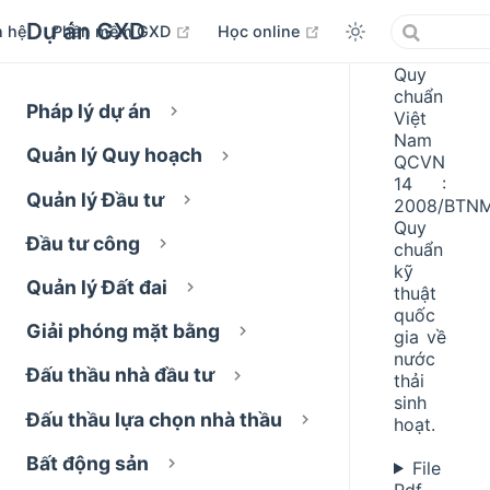
Dự án GXD
open in new window
open in new window
n hệ
Phần mềm GXD
Học online
Quy
chuẩn
Pháp lý dự án
Việt
Nam
Quản lý Quy hoạch
QCVN
14 :
Quản lý Đầu tư
2008/BTN
Quy
Đầu tư công
chuẩn
kỹ
Quản lý Đất đai
thuật
quốc
Giải phóng mặt bằng
gia về
nước
Đấu thầu nhà đầu tư
thải
sinh
Đấu thầu lựa chọn nhà thầu
hoạt.
Bất động sản
File
Pdf