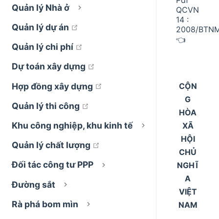
Quản lý Nhà ở
QCVN
14 :
open in new window
Quản lý dự án
2008/BTN
👈
open in new window
Quản lý chi phí
open in new window
Dự toán xây dựng
open in new window
CỘN
Hợp đồng xây dựng
G
open in new window
Quản lý thi công
HÒA
Khu công nghiệp, khu kinh tế
XÃ
HỘI
open in new window
Quản lý chất lượng
CHỦ
Đối tác công tư PPP
NGHĨ
A
Đường sắt
VIỆT
Rà phá bom mìn
NAM