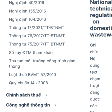
Nationa
Nghị định 40/2019
technic
Nghị định 155/2016
regulat
Nghị định 164/2016
on
domest
Thông tư 17/2021/TT-BTNMT
wastew
Thông tư 76/2017/TT-BTNMT
Thông tư 75/2017/TT-BTNMT
Ghi
chú:
Sổ tay ĐTM tham khảo
Nội
Thủ tục môi trường công trình giao
dung
thông
text
Luật thuế BVMT 57/2010
chạm
Quy chuẩn 14 : 2008
trượt
đang
Chính sách thuế
được
Công nghệ thông tin
các