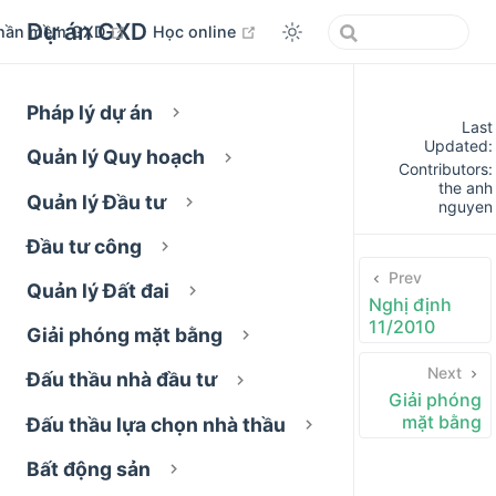
Dự án GXD
open in new window
open in new window
hần mềm GXD
Học online
Pháp lý dự án
Last
Updated:
Quản lý Quy hoạch
Contributors:
the anh
Quản lý Đầu tư
nguyen
Đầu tư công
Prev
Quản lý Đất đai
Nghị định
11/2010
Giải phóng mặt bằng
Next
Đấu thầu nhà đầu tư
Giải phóng
mặt bằng
Đấu thầu lựa chọn nhà thầu
Bất động sản