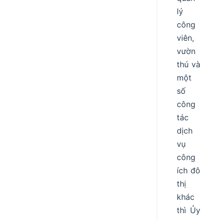
lý
công
viên,
vườn
thú và
một
số
công
tác
dịch
vụ
công
ích đô
thị
khác
thì Ủy