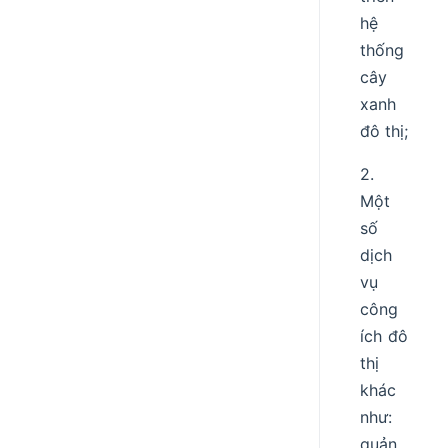
hệ
thống
cây
xanh
đô thị;
2.
Một
số
dịch
vụ
công
ích đô
thị
khác
như:
quản