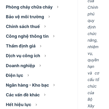
của
Phòng cháy chữa cháy
Chính
phủ
Bảo vệ môi trường
quy
Chính sách thuế
định
chức
Công nghệ thông tin
năng,
Thẩm định giá
nhiệm
vụ,
Dịch vụ công ích
quyền
Doanh nghiệp
hạn
và cơ
Điện lực
cấu tổ
Ngân hàng - Kho bạc
chức
của
Các vấn đề khác
Bộ
Hết hiệu lực
Xây