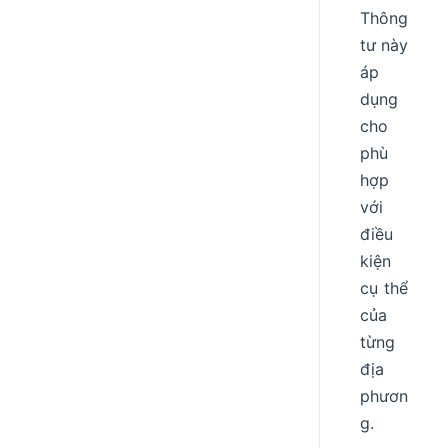
Thông
tư này
áp
dụng
cho
phù
hợp
với
điều
kiện
cụ thể
của
từng
địa
phươn
g.