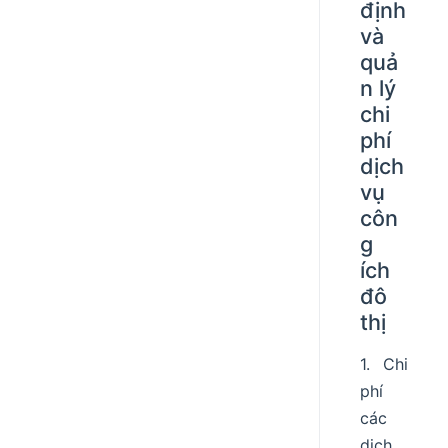
định
và
quả
n lý
chi
phí
dịch
vụ
côn
g
ích
đô
thị
1. Chi
phí
các
dịch