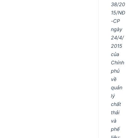
38/20
15/NĐ
-CP
ngày
24/4/
2015
của
Chính
phủ
về
quản
lý
chất
thải
và
phế
liệu;