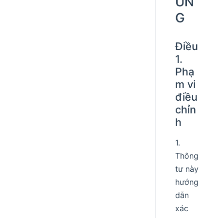
UN
G
Điều
1.
Phạ
m vi
điều
chỉn
h
1.
Thông
tư này
hướng
dẫn
xác