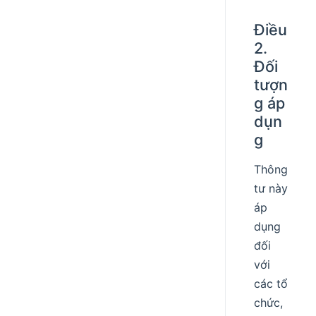
Điều
2.
Đối
tượn
g áp
dụn
g
Thông
tư này
áp
dụng
đối
với
các tổ
chức,