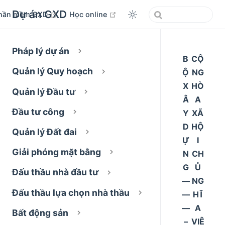
Dự án GXD
open in new window
open in new window
hần mềm GXD
Học online
Pháp lý dự án
B
CỘ
Quản lý Quy hoạch
Ộ
NG
X
HÒ
Quản lý Đầu tư
Â
A
Đầu tư công
Y
XÃ
D
HỘ
Quản lý Đất đai
Ự
I
Giải phóng mặt bằng
N
CH
G
Ủ
Đấu thầu nhà đầu tư
––
NG
Đấu thầu lựa chọn nhà thầu
––
HĨ
––
A
Bất động sản
–
VIỆ