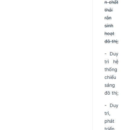
n chất
thải
rắn
sinh
hoạt
đô thị;
- Duy
trì hệ
thống
chiếu
sáng
đô thị;
- Duy
trì,
phát
triển