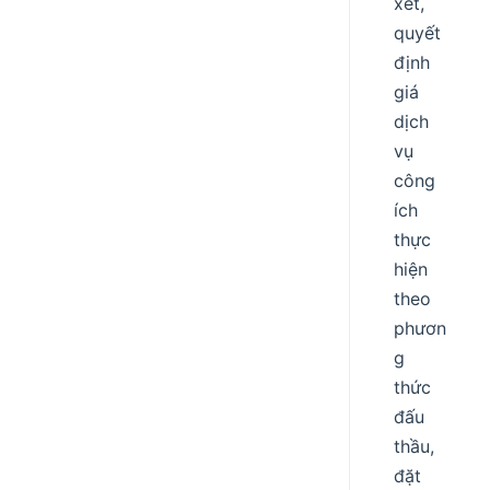
xét,
quyết
định
giá
dịch
vụ
công
ích
thực
hiện
theo
phươn
g
thức
đấu
thầu,
đặt