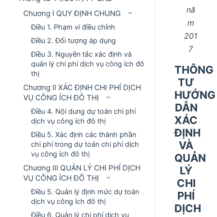
nă
Chương I QUY ĐỊNH CHUNG
m
Điều 1. Phạm vi điều chỉnh
201
Điều 2. Đối tượng áp dụng
7
Điều 3. Nguyên tắc xác định và
quản lý chi phí dịch vụ công ích đô
THÔNG
thị
TƯ
Chương II XÁC ĐỊNH CHI PHÍ DỊCH
HƯỚNG
VỤ CÔNG ÍCH ĐÔ THỊ
DẪN
Điều 4. Nội dung dự toán chi phí
XÁC
dịch vụ công ích đô thị
ĐỊNH
Điều 5. Xác định các thành phần
VÀ
chi phí trong dự toán chi phí dịch
vụ công ích đô thị
QUẢN
Chương III QUẢN LÝ CHI PHÍ DỊCH
LÝ
VỤ CÔNG ÍCH ĐÔ THỊ
CHI
Điều 5. Quản lý định mức dự toán
PHÍ
dịch vụ công ích đô thị
DỊCH
Điều 6. Quản lý chi phí dịch vụ