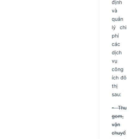
định
và
quản
lý chi
phí
các
dịch
vụ
công
ích đô
thị
sau:
- Thu
gom,
vận
chuyể