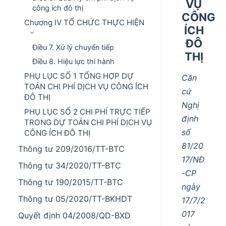
VỤ
công ích đô thị
CÔNG
Chương IV TỔ CHỨC THỰC HIỆN
ÍCH
ĐÔ
Điều 7. Xử lý chuyển tiếp
THỊ
Điều 8. Hiệu lực thi hành
PHỤ LỤC SỐ 1 TỔNG HỢP DỰ
Căn
TOÁN CHI PHÍ DỊCH VỤ CÔNG ÍCH
cứ
ĐÔ THỊ
Nghị
PHỤ LỤC SỐ 2 CHI PHÍ TRỰC TIẾP
định
TRONG DỰ TOÁN CHI PHÍ DỊCH VỤ
số
CÔNG ÍCH ĐÔ THỊ
81/20
Thông tư 209/2016/TT-BTC
17/NĐ
Thông tư 34/2020/TT-BTC
-CP
Thông tư 190/2015/TT-BTC
ngày
Thông tư 05/2020/TT-BKHDT
17/7/2
017
Quyết định 04/2008/QD-BXD