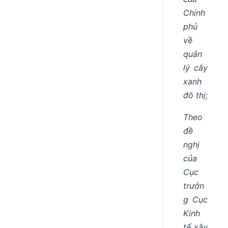
Chính
phủ
về
quản
lý cây
xanh
đô thị;
Theo
đề
nghị
của
Cục
trưởn
g Cục
Kinh
tế xây