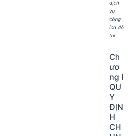
dịch
vụ
công
ích đô
thị.
Ch
ươ
ng I
QU
Y
ĐỊN
H
CH