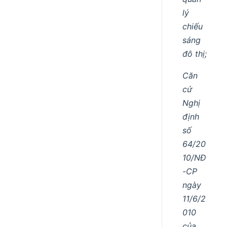
lý
chiếu
sáng
đô thị;
Căn
cứ
Nghị
định
số
64/20
10/NĐ
-CP
ngày
11/6/2
010
của