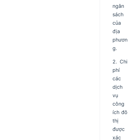
ngân
sách
của
địa
phươn
g.
2. Chi
phí
các
dịch
vụ
công
ích đô
thị
được
xác