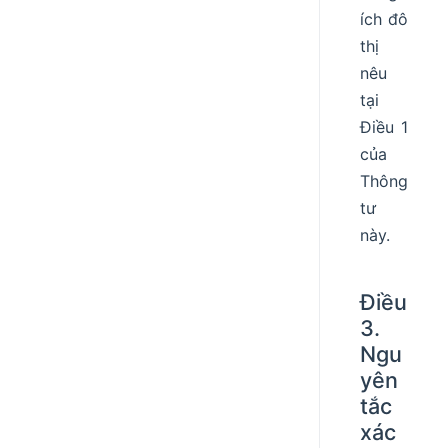
ích đô
thị
nêu
tại
Điều 1
của
Thông
tư
này.
Điều
3.
Ngu
yên
tắc
xác