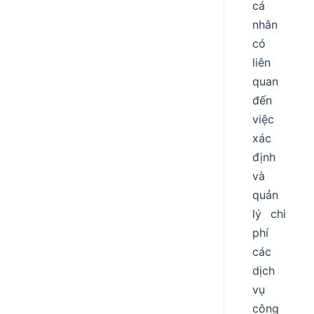
cá
nhân
có
liên
quan
đến
việc
xác
định
và
quản
lý chi
phí
các
dịch
vụ
công