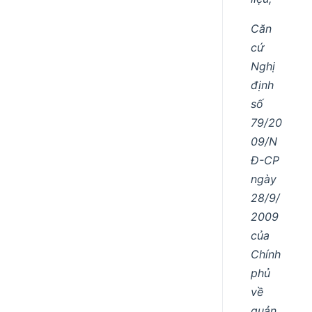
Căn
cứ
Nghị
định
số
79/20
09/N
Đ-CP
ngày
28/9/
2009
của
Chính
phủ
về
quản