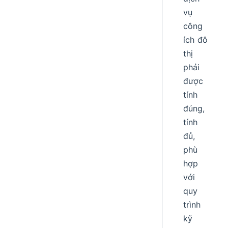
vụ
công
ích đô
thị
phải
được
tính
đúng,
tính
đủ,
phù
hợp
với
quy
trình
kỹ