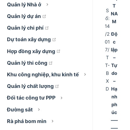
Quản lý Nhà ở
T
S
NA
open in new window
Quản lý dự án
ố:
M
14
open in new window
Quản lý chi phí
/2
Độ
open in new window
Dự toán xây dựng
01
c
7/
lập
open in new window
Hợp đồng xây dựng
T
–
open in new window
Quản lý thi công
T-
Tự
B
do
Khu công nghiệp, khu kinh tế
X
–
open in new window
Quản lý chất lượng
D
Hạ
nh
Đối tác công tư PPP
ph
Đường sắt
úc
–––
Rà phá bom mìn
–––