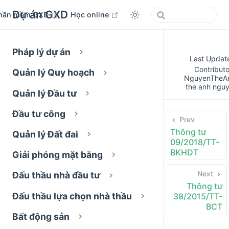
Dự án GXD
open in new window
open in new window
hần mềm GXD
Học online
Pháp lý dự án
Last Updat
Contributo
Quản lý Quy hoạch
NguyenTheA
the anh ngu
Quản lý Đầu tư
Đầu tư công
Prev
Thông tư
Quản lý Đất đai
09/2018/TT-
BKHDT
Giải phóng mặt bằng
Next
Đấu thầu nhà đầu tư
Thông tư
Đấu thầu lựa chọn nhà thầu
38/2015/TT-
BCT
Bất động sản