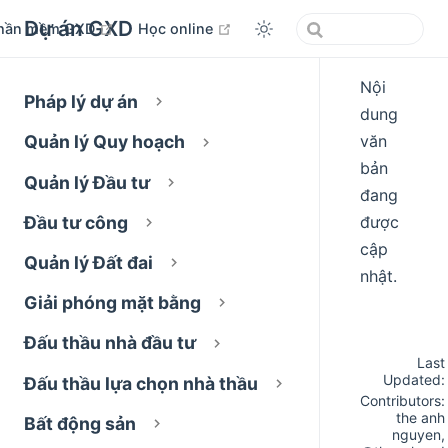
Dự án GXD
open in new window
open in new window
hần mềm GXD
Học online
Nội
Pháp lý dự án
dung
văn
Quản lý Quy hoạch
bản
Quản lý Đầu tư
đang
được
Đầu tư công
cập
Quản lý Đất đai
nhật.
Giải phóng mặt bằng
Đấu thầu nhà đầu tư
Last
Updated:
Đấu thầu lựa chọn nhà thầu
Contributors:
the anh
Bất động sản
nguyen
,