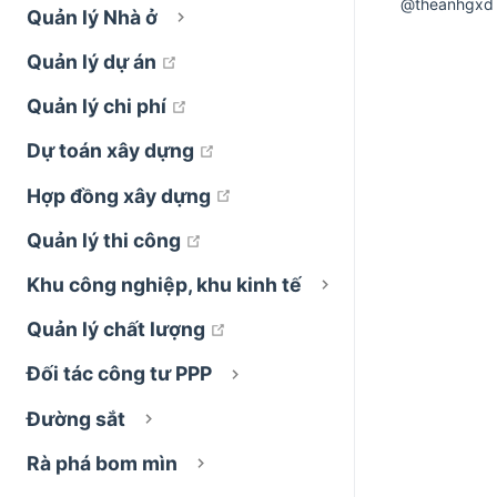
@theanhgxd
Quản lý Nhà ở
open in new window
Quản lý dự án
open in new window
Quản lý chi phí
open in new window
Dự toán xây dựng
open in new window
Hợp đồng xây dựng
open in new window
Quản lý thi công
Khu công nghiệp, khu kinh tế
open in new window
Quản lý chất lượng
Đối tác công tư PPP
Đường sắt
Rà phá bom mìn