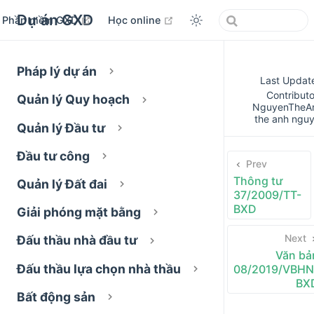
Dự án GXD
open in new window
open in new window
Phần mềm GXD
Học online
Pháp lý dự án
Last Updat
Contributo
Quản lý Quy hoạch
NguyenTheA
the anh ngu
Quản lý Đầu tư
Đầu tư công
Prev
Thông tư
Quản lý Đất đai
37/2009/TT-
BXD
Giải phóng mặt bằng
Next
Đấu thầu nhà đầu tư
Văn bả
Đấu thầu lựa chọn nhà thầu
08/2019/VBHN
BX
Bất động sản